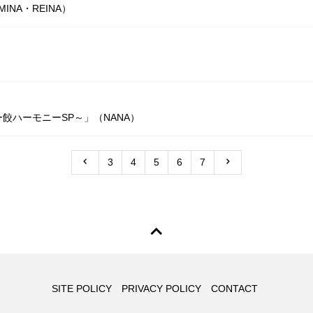
INA・REINA）
餃ハーモニーSP～」（NANA）
3
4
5
6
7
SITE POLICY
PRIVACY POLICY
CONTACT