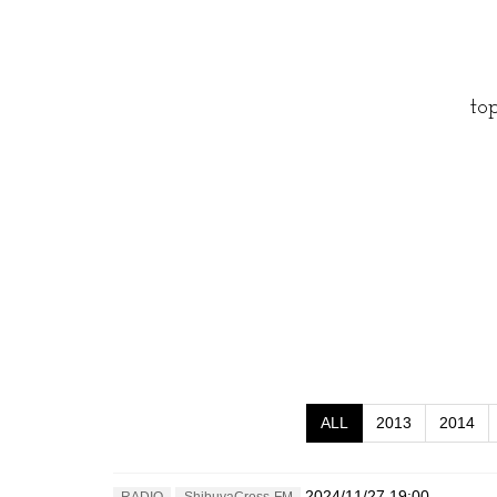
to
ALL
2013
2014
2024/11/27 19:00
RADIO
ShibuyaCross-FM