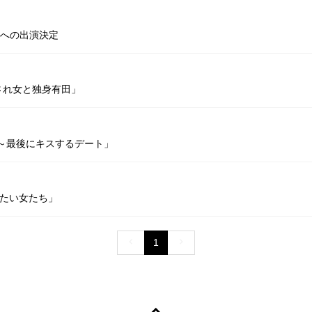
」への出演決定
「愛され女と独身有田」
 KISS～最後にキスするデート」
聞きたい女たち」
1