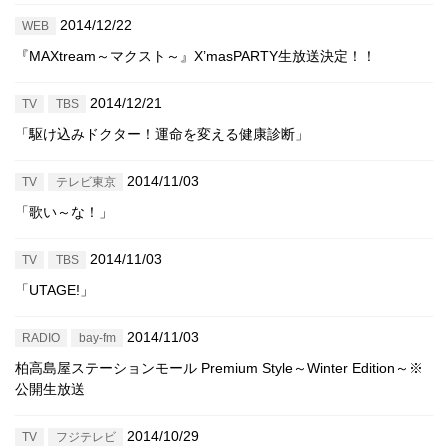
2014/12/22
WEB
『MAXtream～マクスト～』X’masPARTY生放送決定！！
2014/12/21
TV
TBS
「駆け込みドクター！運命を変える健康診断」
2014/11/03
TV
テレビ東京
「歌い～な！」
2014/11/03
TV
TBS
「UTAGE!」
2014/11/03
RADIO
bay-fm
柏高島屋ステーションモール Premium Style～Winter Edition～※
公開生放送
2014/10/29
TV
フジテレビ