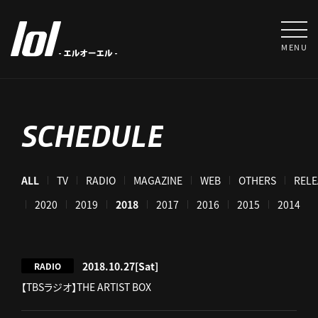
MENU
SCHEDULE
ALL
TV
RADIO
MAGAZINE
WEB
OTHERS
RELE
021
2020
2019
2018
2017
2016
2015
2014
2018.10.27
[Sat]
RADIO
【TBSラジオ】THE ARTIST BOX