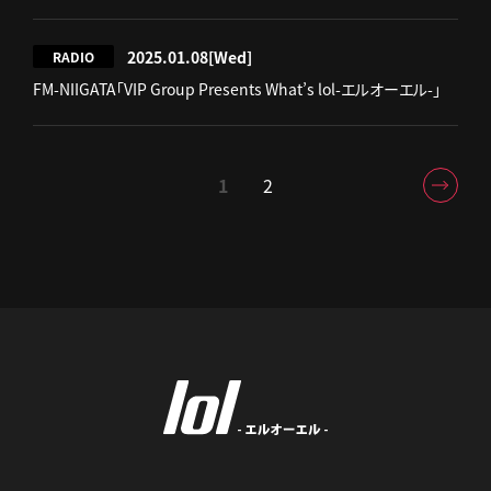
2025.01.08
[Wed]
RADIO
FM-NIIGATA「VIP Group Presents What’s lol-エルオーエル-」
1
2