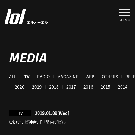
MENU
MEDIA
ALL
TV
RADIO
MAGAZINE
WEB
OTHERS
REL
021
2020
2019
2018
2017
2016
2015
2014
2019.01.09
[Wed]
TV
tvk（テレビ神奈川）「関内デビル」