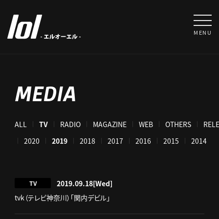
MENU
MEDIA
ALL
TV
RADIO
MAGAZINE
WEB
OTHERS
REL
021
2020
2019
2018
2017
2016
2015
2014
2019.09.18
[Wed]
TV
tvk（テレビ神奈川）「関内デビル」