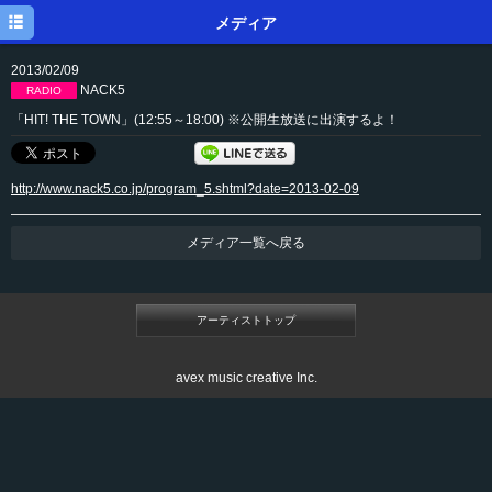
トップ
メディア
ニュース
2013/02/09
NACK5
RADIO
メディア
「HIT! THE TOWN」(12:55～18:00) ※公開生放送に出演するよ！
イベント
http://www.nack5.co.jp/program_5.shtml?date=2013-02-09
ディスク
プロフィール
メディア一覧へ戻る
メルマガ
ブログ
アーティストトップ
avex music creative Inc.