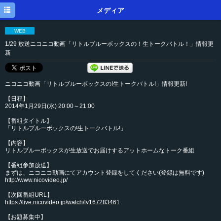
トップ
メディア
ニュース
WEB
1/29 放送ニコニコ動画「リトルブルーボックスの！生トークバトル！」情報更
メディア
新
イベント
ニコニコ動画「リトルブルーボックスの!生トークバトル!」情報更新!
ディスク
【日程】
プロフィール
2014年1月29日(水) 20:00～21:00
【番組タイトル】
メルマガ
「リトルブルーボックスの!生トークバトル!」
ブログ
【内容】
リトルブルーボックスが生放送でお届けするアットホームなトーク番組
【番組参加放送】
まずは、ニコニコ動画にてアカウント登録をしてください(登録は無料です)
http://www.nicovideo.jp/
【次回番組URL】
https://live.nicovideo.jp/watch/lv167283461
【お題募集中】