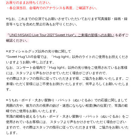
お座りのままお待ちください。
・各公演当日、会場内でのアナウンスを再度、ご確認下さい。
※なお、これまでの公演でもお願いさせていただいております写真撮影・録画・録
音等々などを含めた禁止行為もお守りください。
『
UNO MISAKO Live Tour 2021”Sweet Hug"』ご来場の皆様へのお願い
を必ずご
確認ください。
※オフィシャルグッズ以外の光り物に関して
“Sweet Hug”LIVE会場では、「Hug light」以外のライトのご使用をお控えくださ
いますようお願い申し上げます。
なお、コンサート会場内で「Hug light」以外の光り物をご使用されているお客様
には、スタッフより声をかけさせていただく場合がございますので、
その際はスタッフの指示に従っていただきます様、ご協力をお願いいたします。ご
来場いただく皆様にはご不便をお掛けいたしますが、何卒よろしくお願いいたしま
す。
※うちわ・ボード・大きい髪飾り・パペット（ぬいぐるみ）での応援に関しまして
周囲の方や、後方の方の視界の妨げ・迷惑にならない程度(胸の位置)で、常識の範
疇でのご使用をお願いいたします。
常識の範疇を超えるうちわ・ボード・大きい髪飾り・パペット（ぬいぐるみ）をご
使用されているお客様には、 スタッフより声をかけさせていただく場合がござい
ますので、その際はスタッフの指示に従っていただきます様、ご協力をお願いいた
します。