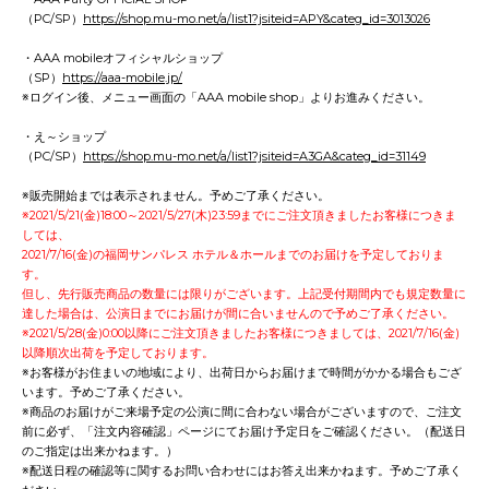
（PC/SP）
https://shop.mu-mo.net/a/list1?jsiteid=APY&categ_id=3013026
・AAA mobileオフィシャルショップ
（SP）
https://aaa-mobile.jp/
※ログイン後、メニュー画面の「AAA mobile shop」よりお進みください。
・え～ショップ
（PC/SP）
https://shop.mu-mo.net/a/list1?jsiteid=A3GA&categ_id=31149
※販売開始までは表示されません。予めご了承ください。
※2021/5/21(金)18:00～2021/5/27(木)23:59までにご注文頂きましたお客様につきま
しては、
2021/7/16(金)の福岡サンパレス ホテル＆ホールまでのお届けを予定しておりま
す。
但し、先行販売商品の数量には限りがございます。上記受付期間内でも規定数量に
達した場合は、公演日までにお届けが間に合いませんので予めご了承ください。
※2021/5/28(金)0:00以降にご注文頂きましたお客様につきましては、2021/7/16(金)
以降順次出荷を予定しております。
※お客様がお住まいの地域により、出荷日からお届けまで時間がかかる場合もござ
います。予めご了承ください。
※商品のお届けがご来場予定の公演に間に合わない場合がございますので、ご注文
前に必ず、「注文内容確認」ページにてお届け予定日をご確認ください。（配送日
のご指定は出来かねます。）
※配送日程の確認等に関するお問い合わせにはお答え出来かねます。予めご了承く