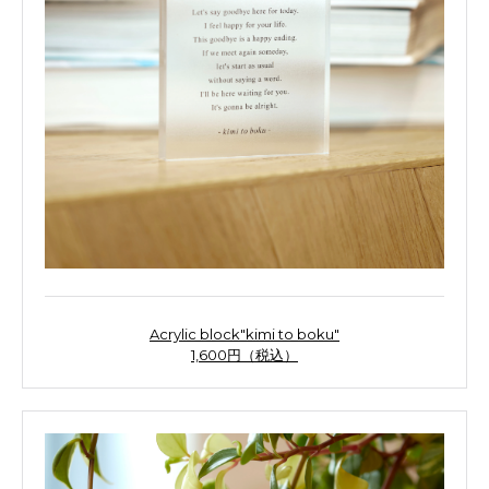
Acrylic block"kimi to boku"
1,600円（税込）