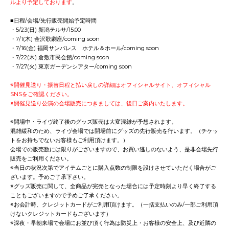
ルより予定しております
。
■日程/会場/先行販売開始予定時間
・5/23(日) 新潟テルサ/15:00
・7/1(木) 金沢歌劇座/coming soon
・7/16(金) 福岡サンパレス ホテル＆ホール/coming soon
・7/22(木) 倉敷市民会館/coming soon
・7/27(火) 東京ガーデンシアター/coming soon
※開催見送り・振替日程と払い戻しの詳細はオフィシャルサイト、オフィシャル
SNSをご確認ください。
※開催見送り公演の会場販売につきましては、後日ご案内いたします。
※開場中・ライヴ終了後のグッズ販売は大変混雑が予想されます。
混雑緩和のため、ライヴ会場では開場前にグッズの先行販売を行います。（チケッ
トをお持ちでないお客様もご利用頂けます。）
会場での販売数には限りがございますので、お買い逃しのないよう、是非会場先行
販売をご利用ください。
※当日の状況次第でアイテムごとに購入点数の制限を設けさせていただく場合がご
ざいます。予めご了承下さい。
※グッズ販売に関して、全商品が完売となった場合には予定時刻より早く終了する
こともございますので予めご了承ください。
※お会計時、クレジットカードがご利用頂けます。（一括支払いのみ/一部ご利用頂
けないクレジットカードもございます）
※深夜・早朝来場で会場にお並び頂く行為は防災上・お客様の安全上、及び近隣の