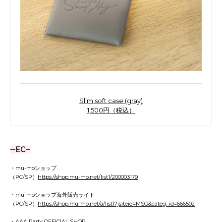
Slim soft case (gray)
1,500円（税込）
―EC―
・mu-moショップ
（PC/SP）
https://shop.mu-mo.net/list1/200003179
・mu-moショップ海外販売サイト
（PC/SP）
https://shop.mu-mo.net/a/list1?jsiteid=MSG&categ_id=666502
・AAA Party OFFICIAL SHOP