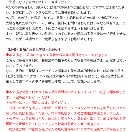
ご迷惑になりますので絶対にご遠慮ください。
※列での待ち合わせ（横入り）は他のお客様のご迷惑となりますのでご遠慮くださ
い。お客様同士のトラブルに関しては責任を負いかねます。
※お買い求め頂いた商品・サイズ・数量・お釣銭は必ずその場でご確認下さい。
売場を離れた後のクレーム、申告、後日のお問い合わせにはいかなる場合であって
もご対応出来ませんので、予めご了承頂きますようお願い致します。
また、製品お取り扱い上の注意に従わずに起きた商品の不良交換は一切行えません
ので、必ずご確認の上、ご使用頂きますようお願い致します。
【LIVEへ参加されるお客様へお願い】
◆本公演は、1公演につき50％前後の収容率で開催させていただきます。
こちらは各会場を初め、各自治体の指示のもとの収容率を確認の上、設定させてい
ただいております。
なお、政府の「新型コロナウイルス感染症対策の基本的対処方針」(2021年３月18
日)及び新型コロナウイルス感染症対策本部の対処方針を踏まえ、感染拡大予防対
策として遵守すべき事項を整理し作成した上で、実施いたします。
◆本公演は新型コロナウイルス感染症対策のガイドラインに沿った形で開催致しま
す。下記を必ずお守りください。
・公演中はマスク着用のままご覧ください。
・公演中に大声を出しての歓声、声援また、グッズなどのタオルを使用したタオル
回しの行為はお控えください。拍手や応援グッズのご使用は問題ございません。
・公演中、お席を離れたり、前に駆け寄ったり、身を乗り出して、前後左右のお客
様同士と距離が近くになってしまう行為は禁止とさせて頂きます。
・終演後は出口の密集を避けるため規制退場を行いますので係員の指示があるまで