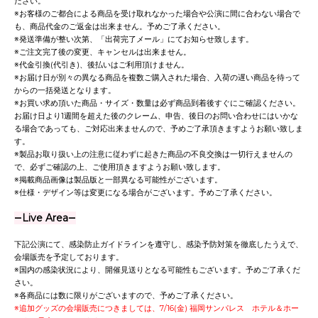
ださい。
※お客様のご都合による商品を受け取れなかった場合や公演に間に合わない場合で
も、商品代金のご返金は出来ません。予めご了承ください。
※発送準備が整い次第、「出荷完了メール」にてお知らせ致します。
※ご注文完了後の変更、キャンセルは出来ません。
※代金引換(代引き)、後払いはご利用頂けません。
※お届け日が別々の異なる商品を複数ご購入された場合、入荷の遅い商品を待って
からの一括発送となります。
※お買い求め頂いた商品・サイズ・数量は必ず商品到着後すぐにご確認ください。
お届け日より1週間を超えた後のクレーム、申告、後日のお問い合わせにはいかな
る場合であっても、ご対応出来ませんので、予めご了承頂きますようお願い致しま
す。
※製品お取り扱い上の注意に従わずに起きた商品の不良交換は一切行えませんの
で、必ずご確認の上、ご使用頂きますようお願い致します。
※掲載商品画像は製品版と一部異なる可能性がございます。
※仕様・デザイン等は変更になる場合がございます。予めご了承ください。
―Live Area―
下記公演にて、感染防止ガイドラインを遵守し、感染予防対策を徹底したうえで、
会場販売を予定しております。
※国内の感染状況により、開催見送りとなる可能性もございます。予めご了承くだ
さい。
※各商品には数に限りがございますので、予めご了承ください。
※追加グッズの会場販売につきましては、7/16(金) 福岡サンパレス ホテル＆ホー