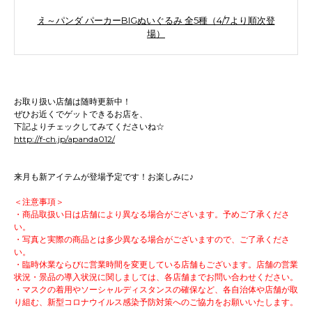
え～パンダ パーカーBIGぬいぐるみ 全5種（4/7より順次登
場）
お取り扱い店舗は随時更新中！
ぜひお近くでゲットできるお店を、
下記よりチェックしてみてくださいね☆
http://f-ch.jp/apanda012/
来月も新アイテムが登場予定です！お楽しみに♪
＜注意事項＞
・商品取扱い日は店舗により異なる場合がございます。予めご了承くださ
い。
・写真と実際の商品とは多少異なる場合がございますので、ご了承くださ
い。
・臨時休業ならびに営業時間を変更している店舗もございます。店舗の営業
状況・景品の導入状況に関しましては、各店舗までお問い合わせください。
・マスクの着用やソーシャルディスタンスの確保など、各自治体や店舗が取
り組む、新型コロナウイルス感染予防対策へのご協力をお願いいたします。