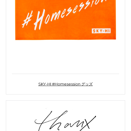
SKY-HI #Homesession グッズ