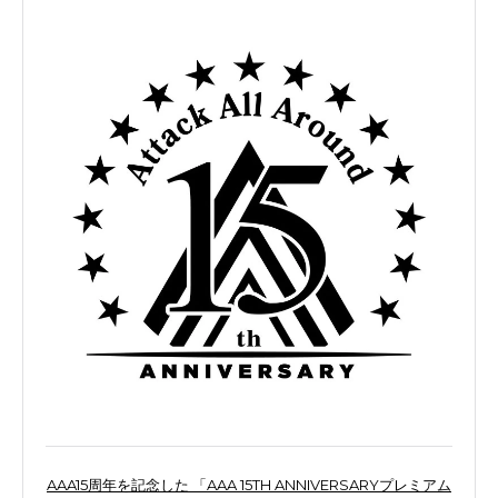
AAA15周年を記念した 「AAA 15TH ANNIVERSARYプレミアム