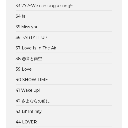
33 777~We can sing a song!~
34 虹
35 Miss you
36 PARTY IT UP
37 Love Is In The Air
38 恋音と雨空
39 Love
40 SHOW TIME
41 Wake up!
42 さよならの前に
43 Lil' Infinity
44 LOVER