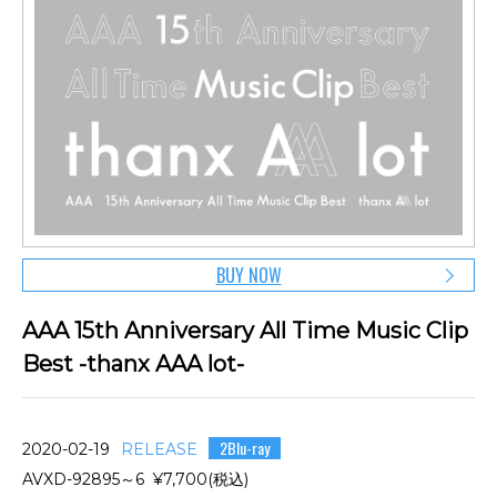
BUY NOW
AAA 15th Anniversary All Time Music Clip
Best -thanx AAA lot-
2Blu-ray
2020-02-19
RELEASE
AVXD-92895～6 ¥7,700(税込)