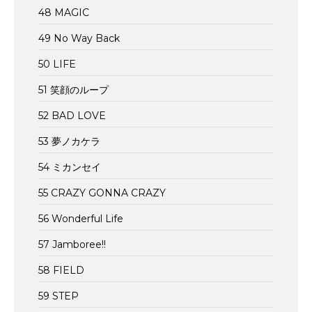
48 MAGIC
49 No Way Back
50 LIFE
51 笑顔のループ
52 BAD LOVE
53 夢ノカケラ
54 ミカンセイ
55 CRAZY GONNA CRAZY
56 Wonderful Life
57 Jamboree!!
58 FIELD
59 STEP