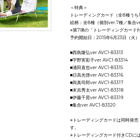
＜特典＞
トレーディングカード（全8種うち
絵柄：全8種（個別ver.7種／集合ve
※第7弾の「トレーディングカード
予約開始日：2015年6月23日（火
■西島隆弘ver AVC1-83313
■宇野実彩子ver AVC1-83314
■浦田直也ver AVC1-83315
■日高光啓ver AVC1-83316
■與真司郎ver AVC1-83317
■末吉秀太ver AVC1-83318
■伊藤千晃ver AVC1-83319
■集合ver AVC1-83320
※トレーディングカードは同時発売
す。
※トレーディングカード付きCDに