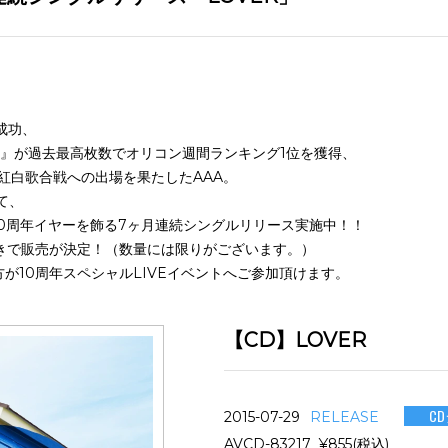
成功、
NY』が過去最高枚数でオリコン週間ランキング1位を獲得、
紅白歌合戦への出場を果たしたAAA。
て、
、10周年イヤーを飾る7ヶ月連続シングルリリース実施中！！
付きで販売が決定！（数量には限りがございます。）
方が10周年スペシャルLIVEイベントへご参加頂けます。
【CD】LOVER
C
2015-07-29
RELEASE
AVCD-83217 ¥855(税込)