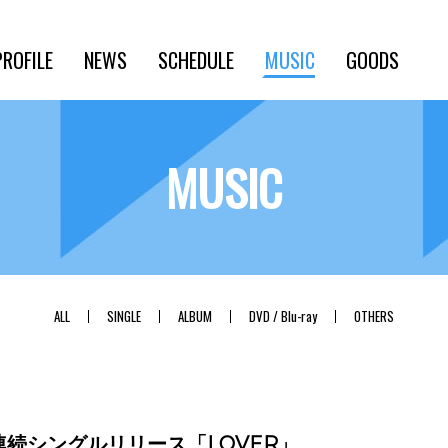
PROFILE
NEWS
SCHEDULE
MUSIC
GOODS
MUSIC
ALL
SINGLE
ALBUM
DVD / Blu-ray
OTHERS
y・7作連続シングルリリース「LOVER」