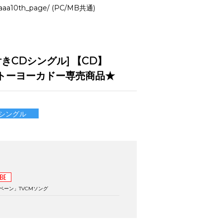
01aaa10th_page/ (PC/MB共通)
きCDシングル] 【CD】
イトーヨーカドー専売商品★
Dシングル
ペーン」TVCMソング