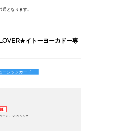
共通となります。
LOVER★イトーヨーカドー専
ュージックカード
ペーン」TVCMソング