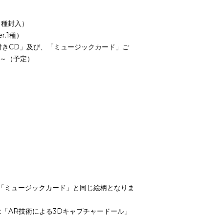
1種封入）
r.1種）
付きCD」及び、「ミュージックカード」ご
）～（予定）
「ミュージックカード」と同じ絵柄となりま
は「AR技術による3Dキャプチャードール」