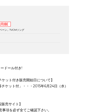
ペーン」TVCMソング
ャードール付き!
応募チケット付き販売開始日について】
応募チケット付」・・・2015年6月24日（水）
設販売サイト】
意事項を必ず全てご確認下さい。