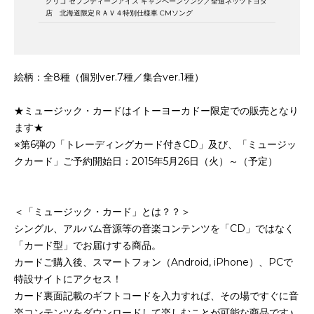
グリコ セブンティーンアイス キャンペーンソング／全道ネッツトヨタ
店 北海道限定ＲＡＶ４特別仕様車 CMソング
絵柄：全8種（個別ver.7種／集合ver.1種）
★ミュージック・カードはイトーヨーカドー限定での販売となり
ます★
※第6弾の「トレーディングカード付きCD」及び、「ミュージッ
クカード」ご予約開始日：2015年5月26日（火）～（予定）
＜「ミュージック・カード」とは？？＞
シングル、アルバム音源等の音楽コンテンツを「CD」ではなく
「カード型」でお届けする商品。
カードご購入後、スマートフォン（Android, iPhone）、PCで
特設サイトにアクセス！
カード裏面記載のギフトコードを入力すれば、その場ですぐに音
楽コンテンツをダウンロードして楽しむことが可能な商品です♪