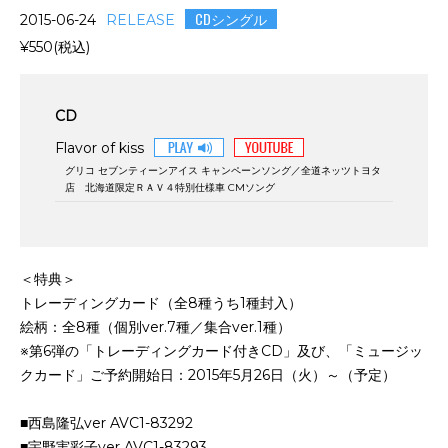
CDシングル
2015-06-24
RELEASE
¥550(税込)
CD
Flavor of kiss
グリコ セブンティーンアイス キャンペーンソング／全道ネッツトヨタ
店 北海道限定ＲＡＶ４特別仕様車 CMソング
＜特典＞
トレーディングカード（全8種うち1種封入）
絵柄：全8種（個別ver.7種／集合ver.1種）
※第6弾の「トレーディングカード付きCD」及び、「ミュージッ
クカード」ご予約開始日：2015年5月26日（火）～（予定）
■西島隆弘ver AVC1-83292
■宇野実彩子ver AVC1-83293