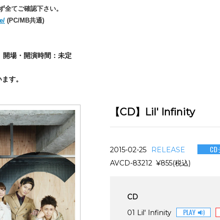
ず全てご確認下さい。
e/
(PC/MB共通)
） 開場・開演時間：未定
います。
【CD】Lil' Infinity
C
2015-02-25
RELEASE
AVCD-83212 ¥855(税込)
CD
01 Lil' Infinity