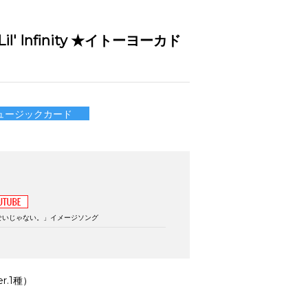
 Infinity ★イトーヨーカド
ュージックカード
)
せいじゃない。」イメージソング
r.1種）