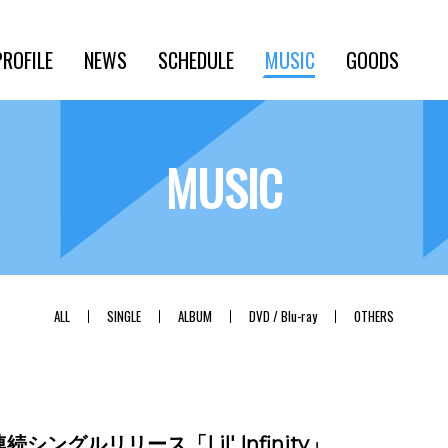
PROFILE
NEWS
SCHEDULE
MUSIC
GOODS
MUSIC
ALL
SINGLE
ALBUM
DVD / Blu-ray
OTHERS
7作連続シングルリリース「Lil' Infinity」