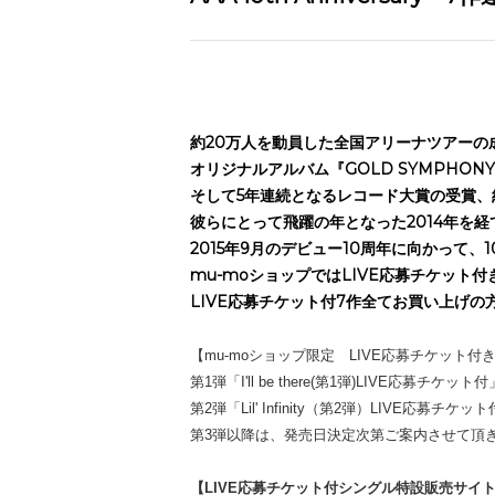
約20万人を動員した全国アリーナツアーの
オリジナルアルバム『GOLD SYMPHO
そして5年連続となるレコード大賞の受賞、
彼らにとって飛躍の年となった2014年を経
2015年9月のデビュー10周年に向かって
mu-moショップではLIVE応募チケット
LIVE応募チケット付7作全てお買い上げの
【mu-moショップ限定 LIVE応募チケット
第1弾「I'll be there(第1弾)LIVE応募チ
第2弾「Lil' Infinity（第2弾）LIVE応募
第3弾以降は、発売日決定次第ご案内させて頂
【LIVE応募チケット付シングル特設販売サイト 2