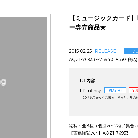
【ミュージックカード】Lil'
ー専売商品★
ミ
2015-02-25
RELEASE
AQZ1-76933～76940 ¥550(税込
DL内容
Lil' Infinity
20世紀フォックス映画「きっと、星の
絵柄：全8種（個別ver.7種／集合ve
【西島隆弘ver.】AQZ1-76933