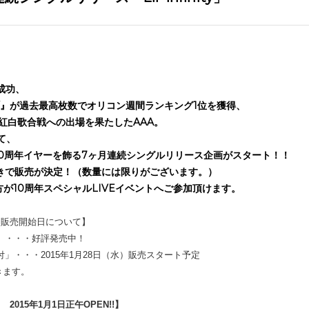
成功、
NY』が過去最高枚数でオリコン週間ランキング1位を獲得、
紅白歌合戦への出場を果たしたAAA。
て、
、10周年イヤーを飾る7ヶ月連続シングルリリース企画がスタート！！
付きで販売が決定！（数量には限りがございます。）
方が10周年スペシャルLIVEイベントへご参加頂けます。
付き販売開始日について】
ケット付」・・・好評発売中！
チケット付」・・・2015年1月28日（水）販売スタート予定
きます。
015年1月1日正午OPEN!!】