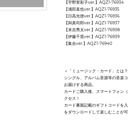
【宇野実彩子ver.】AQZ1-76934
【浦田直也ver.】AQZ1-76935
【日高光啓ver.】AQZ1-76936
【與真司郎ver.】AQZ1-76937
【末吉秀太ver.】AQZ1-76938
【伊藤千晃ver.】AQZ1-76939
【集合ver.】AQZ1-76940
＜「ミュージック・カード」とは？
シングル、アルバム音源等の音楽コ
お届けする商品。
カードご購入後、スマートフォン（And
クセス！
カード裏面記載のギフトコードを入
をダウンロードして楽しむことが可