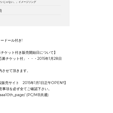
せいじゃない。」イメージソング
l)
ャードール付き!
応募チケット付き販売開始日について】
LIVE応募チケット付」・・・2015年1月28日
内させて頂きます。
売サイト 2015年1月1日正午OPEN!!】
意事項を必ず全てご確認下さい。
01aaa10th_page/ (PC/MB共通)