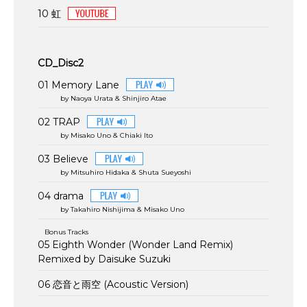
10 虹
CD_Disc2
01 Memory Lane
by Naoya Urata & Shinjiro Atae
02 TRAP
by Misako Uno & Chiaki Ito
03 Believe
by Mitsuhiro Hidaka & Shuta Sueyoshi
04 drama
by Takahiro Nishijima & Misako Uno
Bonus Tracks
05 Eighth Wonder (Wonder Land Remix)
Remixed by Daisuke Suzuki
06 恋音と雨空 (Acoustic Version)