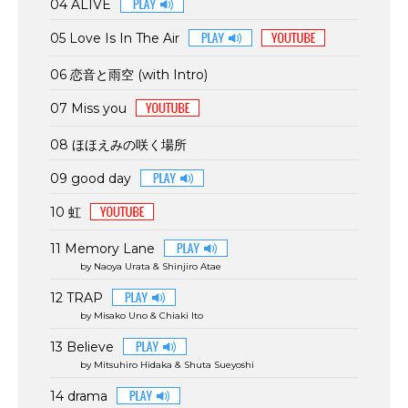
04 ALIVE
05 Love Is In The Air
06 恋音と雨空 (with Intro)
07 Miss you
08 ほほえみの咲く場所
09 good day
10 虹
11 Memory Lane
by Naoya Urata & Shinjiro Atae
12 TRAP
by Misako Uno & Chiaki Ito
13 Believe
by Mitsuhiro Hidaka & Shuta Sueyoshi
14 drama