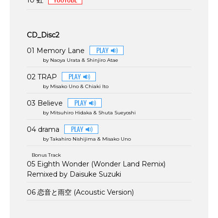
10 虹
CD_Disc2
01 Memory Lane
by Naoya Urata & Shinjiro Atae
02 TRAP
by Misako Uno & Chiaki Ito
03 Believe
by Mitsuhiro Hidaka & Shuta Sueyoshi
04 drama
by Takahiro Nishijima & Misako Uno
Bonus Track
05 Eighth Wonder (Wonder Land Remix)
Remixed by Daisuke Suzuki
06 恋音と雨空 (Acoustic Version)