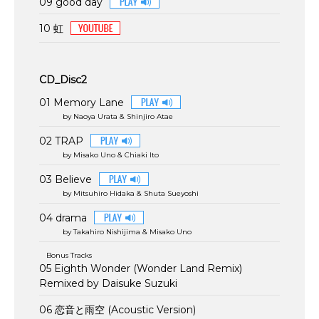
09 good day
10 虹
CD_Disc2
01 Memory Lane
by Naoya Urata & Shinjiro Atae
02 TRAP
by Misako Uno & Chiaki Ito
03 Believe
by Mitsuhiro Hidaka & Shuta Sueyoshi
04 drama
by Takahiro Nishijima & Misako Uno
Bonus Tracks
05 Eighth Wonder (Wonder Land Remix)
Remixed by Daisuke Suzuki
06 恋音と雨空 (Acoustic Version)