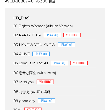
AVCD-38807～8 ¥3,300(税込)
CD_Disc1
01 Eighth Wonder (Album Version)
02 PARTY IT UP
03 I KNOW YOU KNOW
04 ALIVE
05 Love Is In The Air
06 恋音と雨空 (with Intro)
07 Miss you
08 ほほえみの咲く場所
09 good day