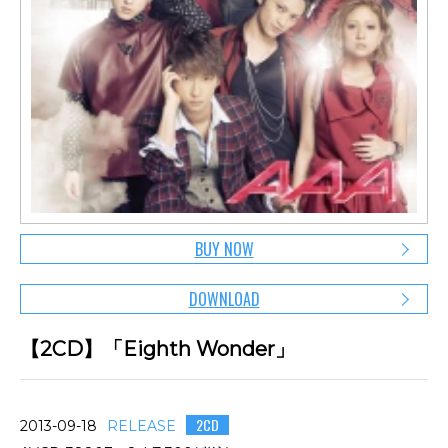
BUY NOW
DOWNLOAD
【2CD】「Eighth Wonder」
2CD
2013-09-18
RELEASE