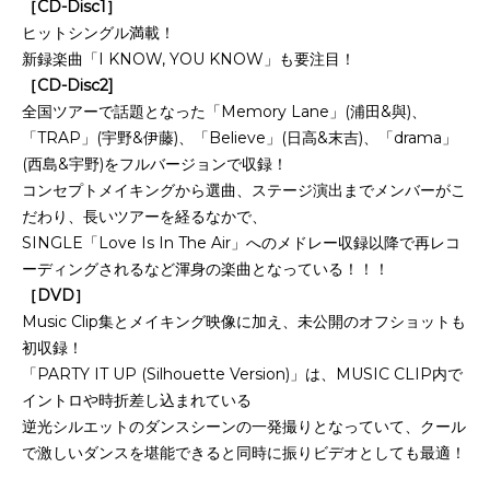
［CD-Disc1］
ヒットシングル満載！
新録楽曲「I KNOW, YOU KNOW」も要注目！
［CD-Disc2]
全国ツアーで話題となった「Memory Lane」(浦田&與)、
「TRAP」(宇野&伊藤)、「Believe」(日高&末吉)、「drama」
(西島&宇野)をフルバージョンで収録！
コンセプトメイキングから選曲、ステージ演出までメンバーがこ
だわり、長いツアーを経るなかで、
SINGLE「Love Is In The Air」へのメドレー収録以降で再レコ
ーディングされるなど渾身の楽曲となっている！！！
［DVD］
Music Clip集とメイキング映像に加え、未公開のオフショットも
初収録！
「PARTY IT UP (Silhouette Version)」は、MUSIC CLIP内で
イントロや時折差し込まれている
逆光シルエットのダンスシーンの一発撮りとなっていて、クール
で激しいダンスを堪能できると同時に振りビデオとしても最適！