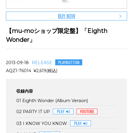
BUY NOW
【mu-moショップ限定盤】「Eighth
Wonder」
PLAYBUTTON
2013-09-18
RELEASE
AQZ1-76014 ¥2,619(税込)
収録内容
01 Eighth Wonder (Album Version)
02 PARTY IT UP
03 I KNOW YOU KNOW