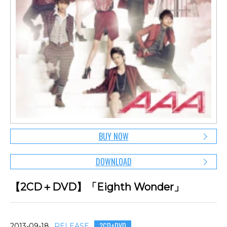
BUY NOW
DOWNLOAD
【2CD＋DVD】「Eighth Wonder」
2CD+DVD
2013-09-18
RELEASE