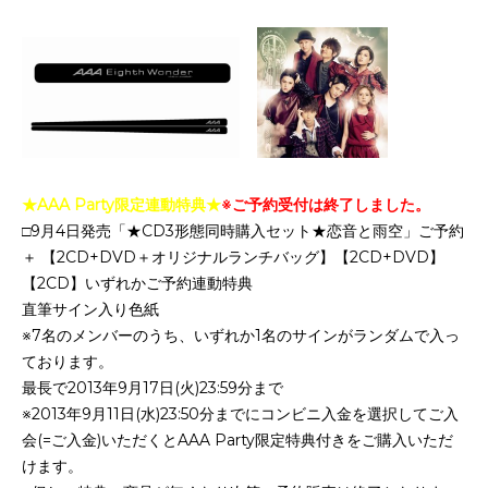
★AAA Party限定連動特典★
※ご予約受付は終了しました。
□9月4日発売「★CD3形態同時購入セット★恋音と雨空」ご予約
＋ 【2CD+DVD＋オリジナルランチバッグ】【2CD+DVD】
【2CD】いずれかご予約連動特典
直筆サイン入り色紙
※7名のメンバーのうち、いずれか1名のサインがランダムで入っ
ております。
最長で2013年9月17日(火)23:59分まで
※2013年9月11日(水)23:50分までにコンビニ入金を選択してご入
会(=ご入金)いただくとAAA Party限定特典付きをご購入いただ
けます。