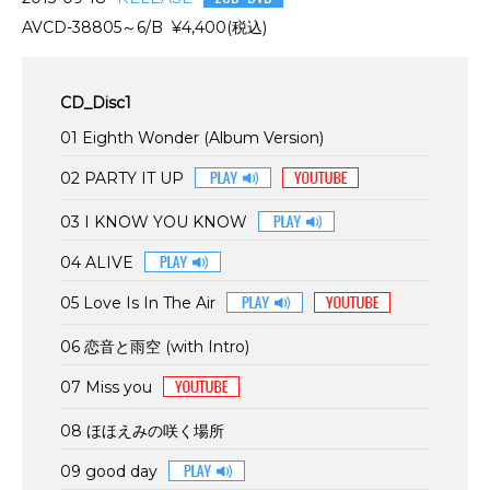
AVCD-38805～6/B ¥4,400(税込)
CD_Disc1
01 Eighth Wonder (Album Version)
02 PARTY IT UP
03 I KNOW YOU KNOW
04 ALIVE
05 Love Is In The Air
06 恋音と雨空 (with Intro)
07 Miss you
08 ほほえみの咲く場所
09 good day