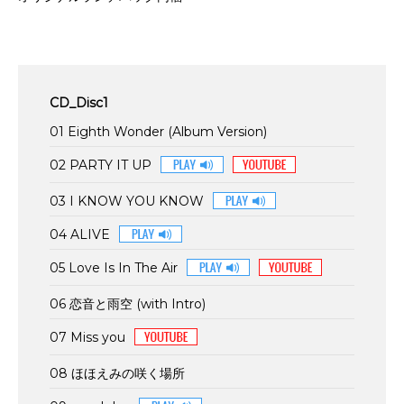
CD_Disc1
01 Eighth Wonder (Album Version)
02 PARTY IT UP
03 I KNOW YOU KNOW
04 ALIVE
05 Love Is In The Air
06 恋音と雨空 (with Intro)
07 Miss you
08 ほほえみの咲く場所