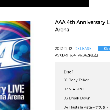
AAA 4th Anniversary 
Arena
Blu-
2012-12-12
RELEASE
AVXD-91654 ¥6,862(税込)
Disc 1
01 Body Talker
02 VIRGIN F
03 Break Down
04 Hasta la vista～ア