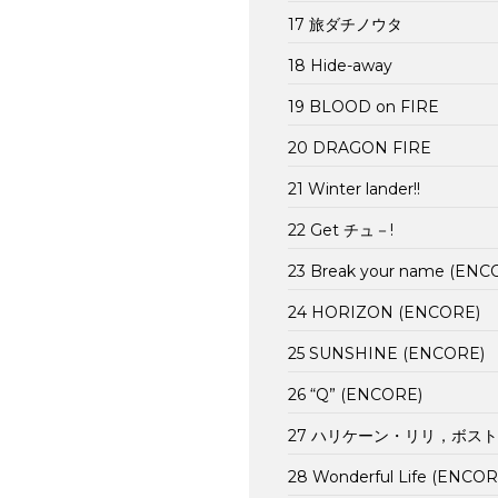
17 旅ダチノウタ
18 Hide-away
19 BLOOD on FIRE
20 DRAGON FIRE
21 Winter lander!!
22 Get チュ－!
23 Break your name (ENC
24 HORIZON (ENCORE)
25 SUNSHINE (ENCORE)
26 “Q” (ENCORE)
27 ハリケーン・リリ，ボストン
28 Wonderful Life (ENCOR