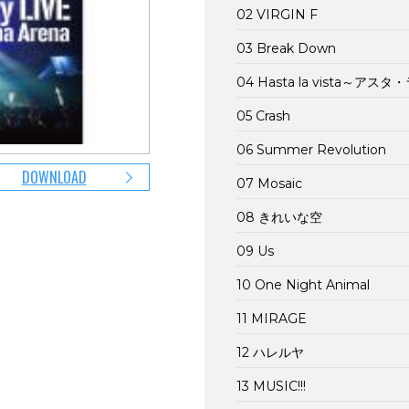
02 VIRGIN F
03 Break Down
04 Hasta la vista～ア
05 Crash
06 Summer Revolution
DOWNLOAD
07 Mosaic
08 きれいな空
09 Us
10 One Night Animal
11 MIRAGE
12 ハレルヤ
13 MUSIC!!!