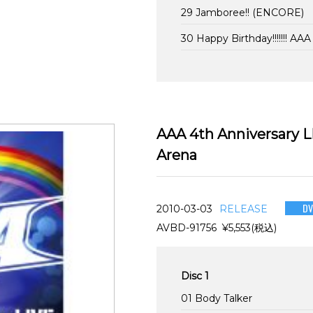
29 Jamboree!! (ENCORE)
30 Happy Birthday!!!!!!! A
AAA 4th Anniversary 
Arena
D
2010-03-03
RELEASE
AVBD-91756 ¥5,553(税込)
Disc 1
01 Body Talker