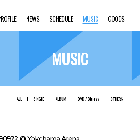
PROFILE
NEWS
SCHEDULE
MUSIC
GOODS
MUSIC
ALL
SINGLE
ALBUM
DVD / Blu-ray
OTHERS
 090922 @ Yokohama Arena