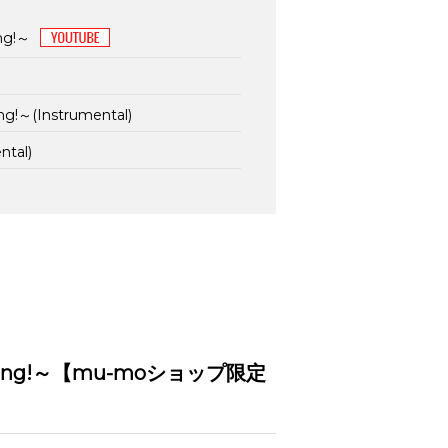
ng!～
ng!～(Instrumental)
ntal)
 a song!～【mu-moショップ限定