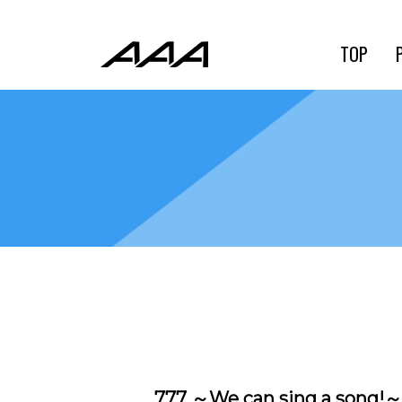
TOP
777 ～We can sing a song!～