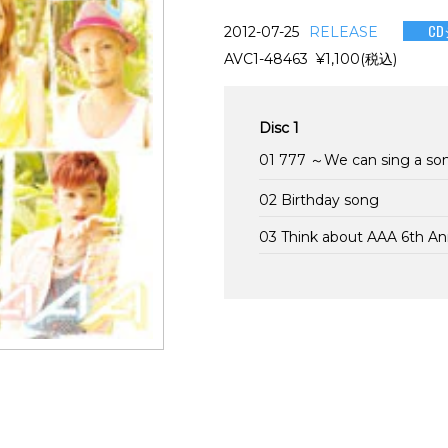
C
2012-07-25
RELEASE
AVC1-48463 ¥1,100(税込)
Disc 1
01 777 ～We can sing a so
02 Birthday song
03 Think about AAA 6th A