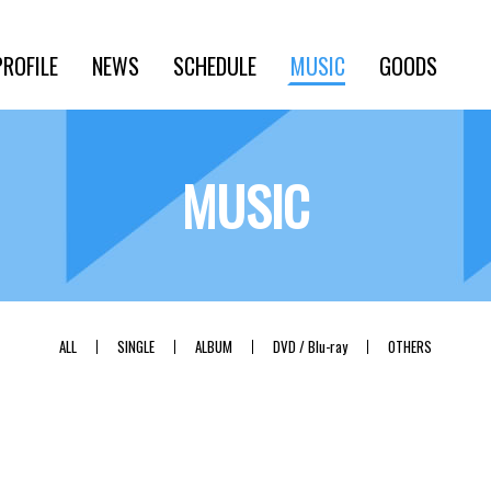
PROFILE
NEWS
SCHEDULE
MUSIC
GOODS
MUSIC
ALL
SINGLE
ALBUM
DVD / Blu-ray
OTHERS