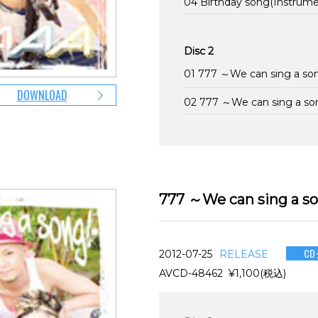
04 Birthday song(Instrume
Disc 2
01 777 ～We can sing a son
DOWNLOAD
02 777 ～We can sing a s
777 ～We can sing a 
C
2012-07-25
RELEASE
AVCD-48462 ¥1,100(税込)