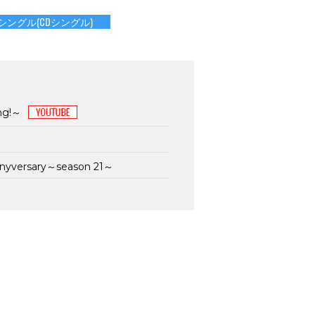
Dシングル(CDシングル)
ng!～
nnyversary～season 21～