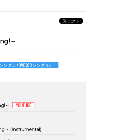
song!～
Dシングル+DVD(CDシングル)
ng!～
ng!～(Instrumental)