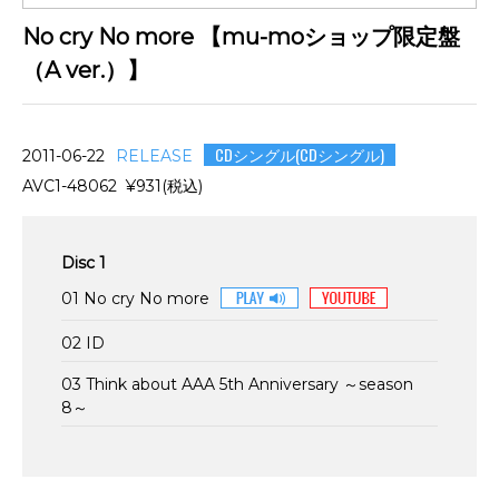
No cry No more 【mu-moショップ限定盤
（A ver.）】
CDシングル(CDシングル)
2011-06-22
RELEASE
AVC1-48062 ¥931(税込)
Disc 1
01 No cry No more
02 ID
03 Think about AAA 5th Anniversary ～season
8～