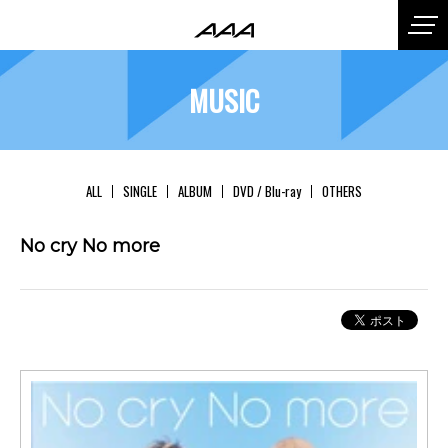
MUSIC
ALL
SINGLE
ALBUM
DVD / Blu-ray
OTHERS
No cry No more