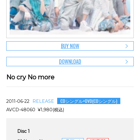
BUY NOW
DOWNLOAD
No cry No more
CDシングル+DVD(CDシングル)
2011-06-22
RELEASE
AVCD-48060 ¥1,980(税込)
Disc 1