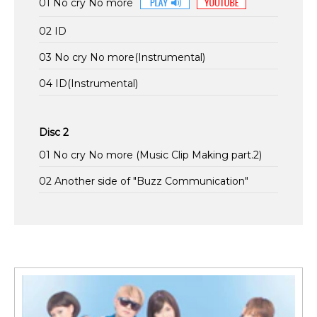
01 No cry No more
02 ID
03 No cry No more(Instrumental)
04 ID(Instrumental)
Disc 2
01 No cry No more (Music Clip Making part.2)
02 Another side of "Buzz Communication"