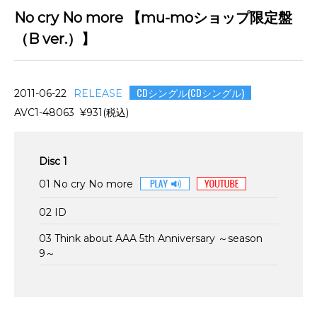
No cry No more 【mu-moショップ限定盤
（B ver.）】
CDシングル(CDシングル)
2011-06-22
RELEASE
AVC1-48063 ¥931(税込)
Disc 1
01 No cry No more
02 ID
03 Think about AAA 5th Anniversary ～season
9～