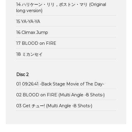
14 ハリケーン・リリ，ボストン・マリ (Original
long version)
15 YA-YA-YA
16 Climax Jump
17 BLOOD on FIRE
18 ミカンセイ
Disc 2
01 09:26:41 -Back Stage Movie of The Day-
02 BLOOD on FIRE (Multi Angle -8 Shots-)
03 Get チュー! (Multi Angle -8 Shots-)