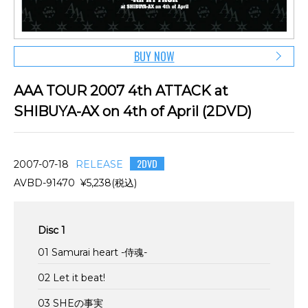
BUY NOW
AAA TOUR 2007 4th ATTACK at
SHIBUYA-AX on 4th of April (2DVD)
2DVD
2007-07-18
RELEASE
AVBD-91470 ¥5,238(税込)
Disc 1
01 Samurai heart -侍魂-
02 Let it beat!
03 SHEの事実