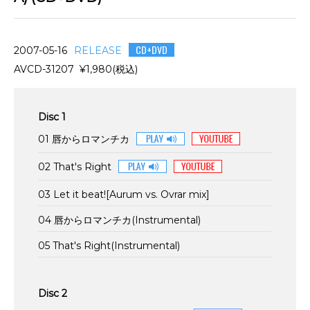
CD+DVD
2007-05-16
RELEASE
AVCD-31207 ¥1,980(税込)
Disc 1
01 唇からロマンチカ
02 That's Right
03 Let it beat![Aurum vs. Ovrar mix]
04 唇からロマンチカ(Instrumental)
05 That's Right(Instrumental)
Disc 2