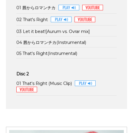
01 唇からロマンチカ
02 That's Right
03 Let it beat![Aurum vs. Ovrar mix]
04 唇からロマンチカ(Instrumental)
05 That's Right(Instrumental)
Disc 2
01 That's Right (Music Clip)