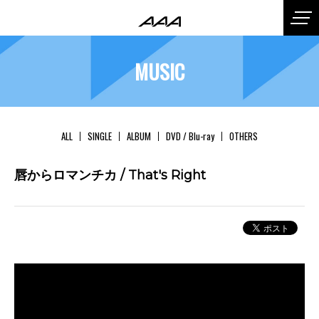
MUSIC
ALL
SINGLE
ALBUM
DVD / Blu-ray
OTHERS
唇からロマンチカ / That's Right