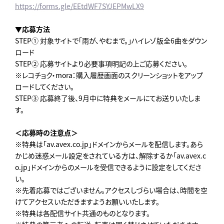
https://forms.gle/EEtdWF7SYJEPMwLX9
▼応募方法
STEP① 対象サイトで「雨が、やむまで。」ハイレゾ版全6曲をダウン
ロード
STEP② 応募サイトより必要事項明記の上ご応募ください。
※レコチョク・mora：購入履歴画面のスクリーンショットをアップ
ロードしてください。
STEP③ 応募終了後、9月中に特典をメールにてお送りいたしま
す。
＜応募時の注意点＞
※特典は「av.avex.co.jp」ドメインからメールを配信します。あら
かじめ迷惑メール設定をされている方は、解除するか「av.avex.c
o.jp」ドメインからのメールを受信できるように設定をしてくださ
い。
※先着応募ではございません。アクセスしづらい場合は、時間を空
けてアクセスいただきますようお願いいたします。
※特典は各配信サイト共通のものとなります。