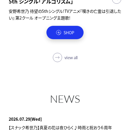
5th シングル「アルゴリズム」
4thミニアルバム「雨が、やむまで。」
Digital Single「Re:fresh」
5th Anniversary Live Tour 2023～It's A
1st フルアルバム「A PIECE OF CAKE」
PIECE OF CAKE!～ at 中野サンプラザホー
安野希世乃 待望の5thシングル!TVアニメ『嘆きの亡霊は引退した
ワルキューレや過去の安野希世乃の数々の人気楽曲を手掛けて
安野希世乃、初の配信限定シングル！
安野希世乃 デビュー5周年記念1stフルアルバム
い』 第2クール オープニング主題歌!
きた堂島孝平による初のプロデュースアルバム！
ル
Blu-ray形態にはMusic Videoとそのメイキング映像を収録！
5th Anniversary Live Tour 2023～It's A PIECE OF CAKE!～ at
さらに、ライブ抽選申込シリアル封入！
SHOP
中野サンプラザホール
SHOP
view all
NEWS
2026.07.29
[Wed]
【スナック希世乃】真夏の花は夜ひらく♪時雨と祝おう６周年