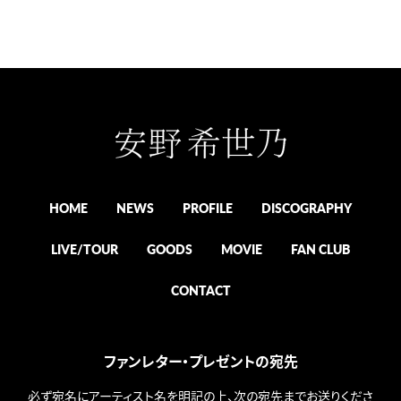
「花は咲く、修羅の如く」整
井良子
劇場アニメ
「キズナ一撃」キズナ
「アイカツ!」北大路さくら
「劇場版マクロスΔ 激情の
ワルキューレ」カナメ・バッ
カニア
「プリキュアミラクルユニバ
HOME
NEWS
PROFILE
DISCOGRAPHY
ース」天宮えれな / キュア
ソレイユ
LIVE/TOUR
GOODS
MOVIE
FAN CLUB
「冴えない彼女の育てかた
Fine」加藤恵
CONTACT
「ARIA The
CREPUSCOLO」アレッタ・
パーチェ
「劇場版マクロスΔ 絶対
ファンレター・プレゼントの宛先
LIVE!!!!!!」カナメ・バッカニ
必ず宛名にアーティスト名を明記の上、次の宛先までお送りくださ
ア