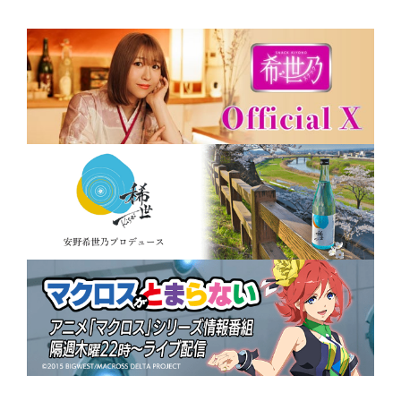
「僕のヒーローアカデミア」
波動ねじれ
「スター☆トゥインクルプリ
キュア」天宮えれな / キュ
アソレイユ
「アルテ」ダーチャ
「かくしごと」墨田羅砂
「ドラゴンクエスト ダイの大
冒険」マリン
「白い砂のアクアトープ」
真
栄田朱里
「でーじミーツガール」比嘉
舞星
「オリエント」猿渡みちる
「EDENS ZERO」ウィッチ・
リグレット
「アークナイツ」ホシグマ
「マーダーミステリー・オ
ブ・ザ・デッド」児玉夕