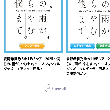
「Wake Up, Girls!」小早川
ティナ
「パックワールド」ピンキー
「寄生獣 セイの格率」立川
裕子
「うしおととら」井上真由子
「アイドルマスターシンデレ
ラガールズ」木村夏樹
「想いのかけら」佐藤陽菜
「シュヴァルツェスマーケ
ン」グレーテルイェッケルン
安野希世乃 5th LIVEツアー2025～僕
安野希世乃 5th LIVEツアー
「あんハピ♪」久米川牡丹
らの、雨が、やむまで。～ オフィシャル
らの、雨が、やむまで。～ オ
グッズ ＜アフター商品＞
グッズ ＜レギュラー商品＞
「マクロスΔ」カナメ・バッカ
会場新商品＞
ニア
「冴えない彼女の育てかた
♭」加藤恵
view all
「異世界食堂」サラ
「ブラッククローバー」チャ
ーミー・パピットソン
「オーバーロードⅡ」ラナー