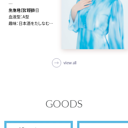
生年月日：7月9日
出身地：宮城県
血液型：A型
趣味：日本酒をたしなむこ
と、マーダーミステリー
特技：歌
方言：東北弁
■主な代表作
view all
テレビアニメ
「NO.6」沙布
「アクエリオンEVOL」シュシ
ュ
「断裁分離のクライムエッ
ジ」美墨かしこ
GOODS
「アイカツ!」北大路さくら
「妖怪ウォッチ」エミちゃん、
ざしきわらし他
「ハマトラ」コネコ