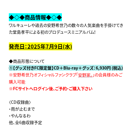
◆◇◆商品情報◆◇◆
ワルキューレや過去の安野希世乃の数々の人気楽曲を手掛けてき
た堂島孝平による初のプロデュースミニアルバム！
発売日：2025年7月9日(水)
◆商品形態について
①【グッズ付きFC限定盤】CD＋Blu-ray＋グッズ：6,930円 (税込)
※安野希世乃オフィシャルファンクラブ「
」の会員様のみご
安野家。
購入可能
※FCサイトへログイン後、ご予約・ご購入下さい
〈CD収録曲〉
・雨が止むまで
・やんなるわ
他、全6曲収録予定