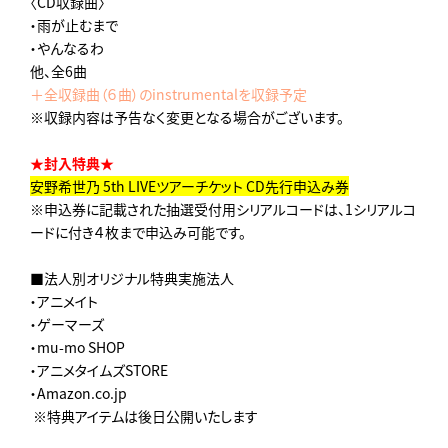
〈CD収録曲〉
・雨が止むまで
・やんなるわ
他、全6曲
＋全収録曲（６曲）のinstrumentalを収録予定
※収録内容は予告なく変更となる場合がございます。
★封入特典★
安野希世乃 5th LIVEツアーチケット CD先行申込み券
※申込券に記載された抽選受付用シリアルコードは、1シリアルコ
ードに付き４枚まで申込み可能です。
■法人別オリジナル特典実施法人
・アニメイト
・ゲーマーズ
・mu-mo SHOP
・アニメタイムズSTORE
・Amazon.co.jp
※特典アイテムは後日公開いたします