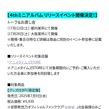
【４thミニアルバム リリースイベント開催決定！】
トーク＆お渡し会
①7月12日(土)：都内某所にて開催
②7月26日(土)：大阪某所にて開催
※開場・集合日時など詳細は商品に同封のイベント参加券に記載
いたします。
■リリースイベント対象店舗
・
アニメタイムズSTORE
※アニメタイムズSTOREにて対象期間内にご予約・ご購入いただ
いた方全員に参加券を同封致します
■対象商品
【グッズ付きFC限定盤】
発売日：2025年7月9日(水)
税込価格：￥6,930
※安野希世乃オフィシャルファンクラブ「
」の会員様のみご
安野家。