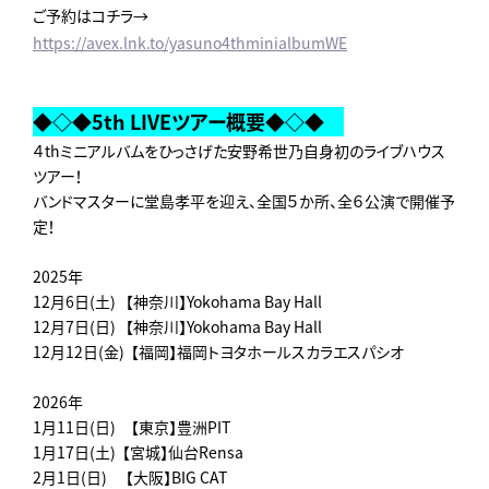
ご予約はコチラ→
https://avex.lnk.to/yasuno4thminialbumWE
◆◇◆5th LIVEツアー概要◆◇◆
４thミニアルバムをひっさげた安野希世乃自身初のライブハウス
ツアー！
バンドマスターに堂島孝平を迎え、全国５か所、全６公演で開催予
定！
2025年
12月6日(土) 【神奈川】Yokohama Bay Hall
12月7日(日) 【神奈川】Yokohama Bay Hall
12月12日(金) 【福岡】福岡トヨタホールスカラエスパシオ
2026年
1月11日(日) 【東京】豊洲PIT
1月17日(土) 【宮城】仙台Rensa
2月1日(日) 【大阪】BIG CAT