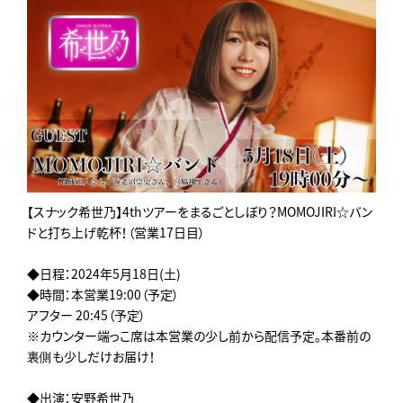
【スナック希世乃】4thツアーをまるごとしぼり？MOMOJIRI☆バン
ドと打ち上げ乾杯！（営業17日目）
◆日程：2024年5月18日(土)
◆時間：本営業19:00（予定）
アフター 20:45（予定）
※カウンター端っこ席は本営業の少し前から配信予定。本番前の
裏側も少しだけお届け！
◆出演：安野希世乃