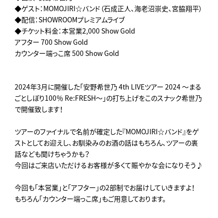
◆ゲスト：MOMOJIRI☆バンド（石成正人、海老沼崇史、宮脇翔平）
◆配信：SHOWROOMプレミアムライブ
◆チケット料金：本営業2,000 Show Gold
アフター 700 Show Gold
カウンター端っこ席 500 Show Gold
2024年3月に開催した「安野希世乃 4th LIVEツアー 2024 ～まる
ごとしぼり100％ Re:FRESH～」の打ち上げをこのスナック希世乃
で開催致します！
ツアーのファイナルで名前が確定した『MOMOJIRI☆バンド』をゲ
ストとしてお迎えし、お馴染みのお酒の話はもちろん、ツアーの裏
話なども聞けちゃうかも？
今回はご来店いただけるお客様が多くて賑やかな会になりそう♪
今回も「本営業」と「アフター」の2部制でお届けしていきますよ！
もちろん「カウンター端っこ席」もご用意しております。