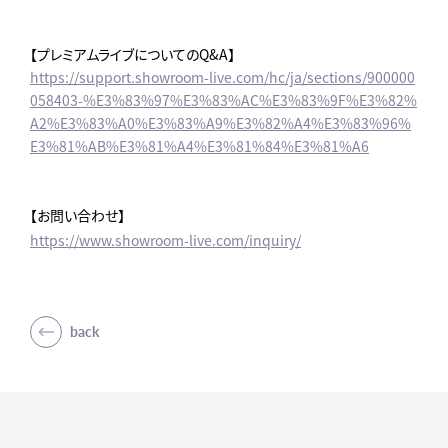
【プレミアムライブについてのQ&A】
https://support.showroom-live.com/hc/ja/sections/900000
058403-%E3%83%97%E3%83%AC%E3%83%9F%E3%82%
A2%E3%83%A0%E3%83%A9%E3%82%A4%E3%83%96%
E3%81%AB%E3%81%A4%E3%81%84%E3%81%A6
【お問い合わせ】
https://www.showroom-live.com/inquiry/
back