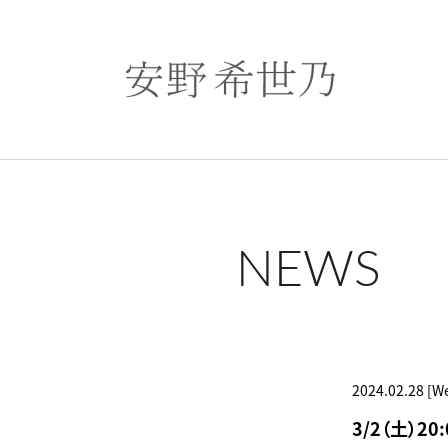
NEWS
2024.02.28 [W
3/2（土）2