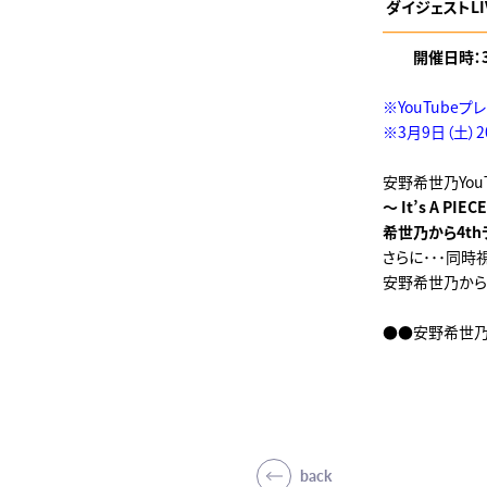
ダイジェストLI
━━━━━━
開催日時：3月2
※YouTube
※3月9日（土）
安野希世乃You
～ It’s A PIE
希世乃から4th
さらに･･･同時
安野希世乃から
●●安野希世乃Y
back