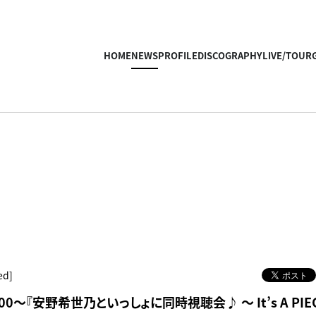
HOME
NEWS
PROFILE
DISCOGRAPHY
LIVE/TOUR
ed]
0:00～『安野希世乃といっしょに同時視聴会♪ ～ It’s A PIEC