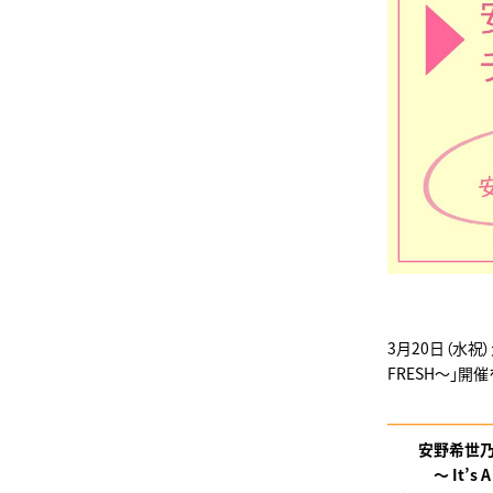
3月20日（水祝）
FRESH～」開催を
━━━━━━
安野希世乃
～ It’s A P