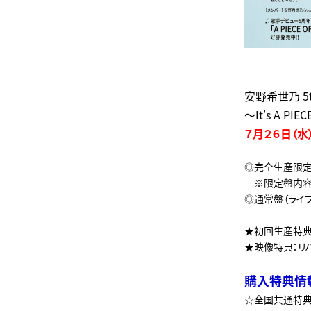
安野希世乃 5th A
～It's A P
７月２６日（水
◎完全生産限定盤
※限定盤内容：
◎通常盤（ライブＢ
★初回生産特典
★映像特典：リ
購入特典情
☆全国共通特典