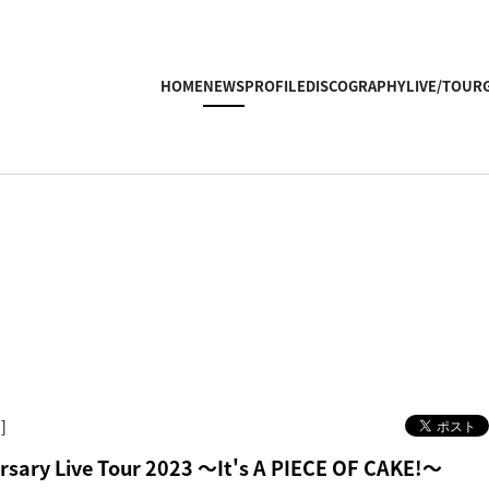
HOME
NEWS
PROFILE
DISCOGRAPHY
LIVE/TOUR
]
rsary Live Tour 2023 ～It's A PIECE OF CAKE!～