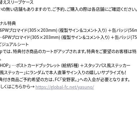
替えスリーブケース
いの無い店舗もありますので、ご予約、ご購入の際は各店舗にご確認ください
ナル特典
6PWブロマイド(305×203mm)（複製サイン＆コメント入り）＋缶バッジ(56
6PWブロマイド(305×203mm)（複製サイン＆コメント入り）＋缶バッジ(75
…ビジュアルシート
co.jpでは、特典付き商品のカートがアップされます。特典をご要望のお客様は
。
SHOP」 …ポストカードブックレット（絵柄5種）＋スタッフパス風ステッカー
ス風ステッカー」にランダムで本人直筆サイン入りの嬉しいサプライズも！
特典付き商品ご予約希望の方は、FC「安野家。」への入会が必要となります。
しくはこちらから→
https://global-fc.net/yasuno/