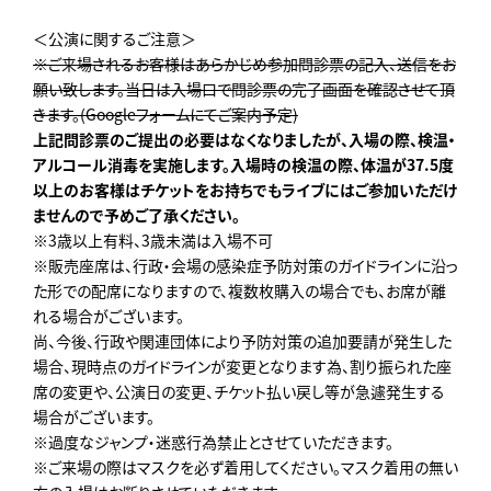
＜公演に関するご注意＞
※
ご来場されるお客様はあらかじめ参加問診票の記入、送信をお
願い致します。当日は入場口で問診票の完了画面を確認させて頂
きます。(Googleフォームにてご案内予定)
上記問診票のご提出の必要はなくなりましたが、入場の際、検温・
アルコール消毒を実施します。入場時の検温の際、体温が
37.5
度
以上のお客様はチケットをお持ちでもライブにはご参加いただけ
ませんので予めご了承ください。
※3歳以上有料、3歳未満は入場不可
※販売座席は、行政・会場の感染症予防対策のガイドラインに沿っ
た形での配席になりますので、複数枚購入の場合でも、お席が離
れる場合がございます。
尚、今後、行政や関連団体により予防対策の追加要請が発生した
場合、現時点のガイドラインが変更となります為、割り振られた座
席の変更や、公演日の変更、チケット払い戻し等が急遽発生する
場合がございます。
※過度なジャンプ・迷惑行為禁止とさせていただきます。
※ご来場の際はマスクを必ず着用してください。マスク着用の無い