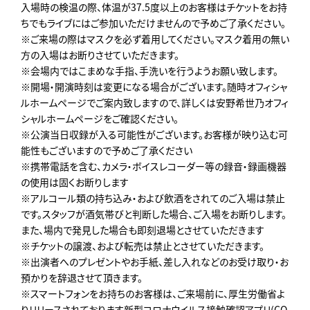
入場時の検温の際、体温が37.5度以上のお客様はチケットをお持
ちでもライブにはご参加いただけませんので予めご了承ください。
※ご来場の際はマスクを必ず着用してください。マスク着用の無い
方の入場はお断りさせていただきます。
※会場内ではこまめな手指、手洗いを行うようお願い致します。
※開場・開演時刻は変更になる場合がございます。随時オフィシャ
ルホームページでご案内致しますので、詳しくは安野希世乃オフィ
シャルホームページをご確認ください。
※公演当日収録が入る可能性がございます。お客様が映り込む可
能性もございますので予めご了承ください
※携帯電話を含む、カメラ・ボイスレコーダー等の録音・録画機器
の使用は固くお断りします
※アルコール類の持ち込み・および飲酒をされてのご入場は禁止
です。スタッフが酒気帯びと判断した場合、ご入場をお断りします。
また、場内で発見した場合も即刻退場とさせていただきます
※チケットの譲渡、および転売は禁止とさせていただきます。
※出演者へのプレゼントやお手紙、差し入れなどのお受け取り・お
預かりを辞退させて頂きます。
※スマートフォンをお持ちのお客様は、ご来場前に、厚生労働省よ
りリリースされております新型コロナウイルス接触確認アプリ(CO