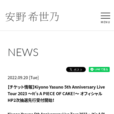
MENU
NEWS
2022.09.20 [Tue]
【チケット情報】Kiyono Yasuno 5th Anniversary Live
Tour 2023 ～It’s A PIECE OF CAKE！～ オフィシャル
HP2次抽選先行受付開始！
Kiyono Yasuno 5th Anniversary Live Tour 2023 ～It’s A PI