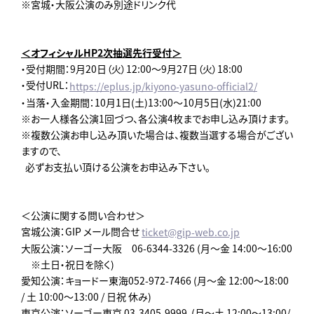
※宮城・大阪公演のみ別途ドリンク代
＜オフィシャルHP2次抽選先行受付＞
・受付期間：9月20日（火）12:00～9月27日（火）18:00
・受付URL：
https://eplus.jp/kiyono-yasuno-official2/
・当落・入金期間：10月1日(土)13:00～10月5日(水)21:00
※お一人様各公演1回づつ、各公演4枚までお申し込み頂けます。
※複数公演お申し込み頂いた場合は、複数当選する場合がござい
ますので、
必ずお支払い頂ける公演をお申込み下さい。
＜公演に関する問い合わせ＞
宮城公演：GIP メール問合せ
ticket@gip-web.co.jp
大阪公演：ソーゴー大阪 06-6344-3326 (月～金 14:00～16:00
※土日・祝日を除く)
愛知公演：キョードー東海052-972-7466 (月～金 12:00～18:00
/ 土 10:00～13:00 / 日祝 休み)
東京公演：ソーゴー東京 03-3405-9999 (月～土 12:00～13:00/