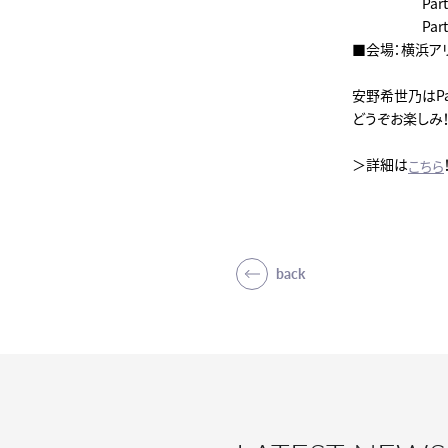
Part1：開場
Part2：開場
■会場：横浜ア
安野希世乃はPa
どうぞお楽しみ
＞詳細は
こちら
back