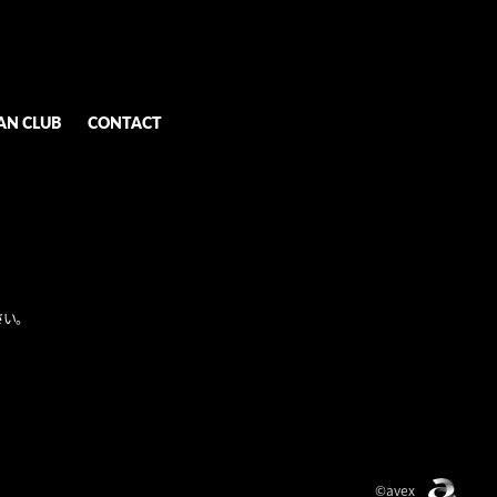
AN CLUB
CONTACT
い。
©avex