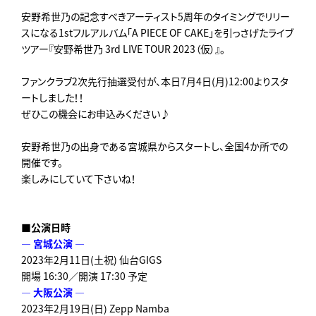
安野希世乃の記念すべきアーティスト5周年のタイミングでリリー
スになる1stフルアルバム「A PIECE OF CAKE」を引っさげたライブ
ツアー『安野希世乃 3rd LIVE TOUR 2023（仮）』。
ファンクラブ2次先行抽選受付が、本日7月4日(月)12:00よりスタ
ートしました！！
ぜひこの機会にお申込みください♪
安野希世乃の出身である宮城県からスタートし、全国4か所での
開催です。
楽しみにしていて下さいね！
■公演日時
― 宮城公演 ―
2023年2月11日(土祝) 仙台GIGS
開場 16:30／開演 17:30 予定
― 大阪公演 ―
2023年2月19日(日) Zepp Namba