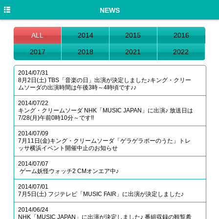
HOME
NEWS
NEWS
ALL
2014
2015
2016
DISCOGRAPHY
2017
2018
2021
2022
PROFILE
2014/07/31
8月2日(土) TBS「音楽の日」出演が決定しました♪キング・クリー
LIVE/EVENT
ムソーダの出演時間は午後3時～4時頃です♪♪
2014/07/22
MEDIA
キング・クリームソーダ NHK「MUSIC JAPAN」に出演♪ 放送日は
7/28(月)午前0時10分～です!!
GOODS
2014/07/09
7月11日(金)キング・クリームソーダ「ゲラゲラポーのうた」トレ
MOVIE
ッサ横浜イベント開催中止のお知らせ
TWITTER
2014/07/07
​ ​ゲーム妖怪ウォッチ2 CMオンエア中♪
2014/07/01
7月5日(土) フジテレビ「MUSIC FAIR」に出演が決定しました♪
2014/06/24
NHK「MUSIC JAPAN」に出演が決定しました♪ 番組収録の観覧希