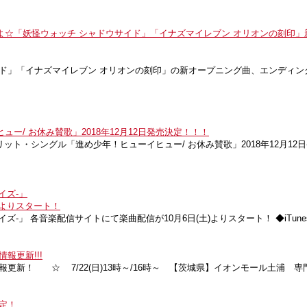
☆「妖怪ウォッチ シャドウサイド」「イナズマイレブン オリオンの刻印」
」「イナズマイレブン オリオンの刻印」の新オープニング曲、エンディング曲が
ー/ お休み賛歌」2018年12月12日発売決定！！！
 のスプリット・シングル「進め少年！ヒューイヒュー/ お休み賛歌」2018年12月
イズ-」
)よりスタート！
各音楽配信サイトにて楽曲配信が10月6日(土)よりスタート！ ◆iTunes https://ge
報更新!!!
新！ ☆ 7/22(日)13時～/16時～ 【茨城県】イオンモール土浦 専門店街
定！