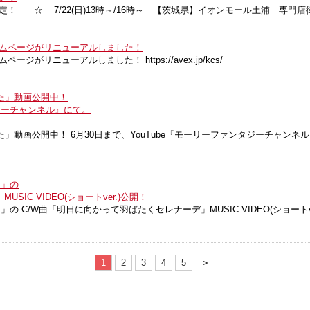
 ☆ 7/22(日)13時～/16時～ 【茨城県】イオンモール土浦 専門店街1F
ームページがリニューアルしました！
がリニューアルしました！ https://avex.jp/kcs/
た」動画公開中！
タジーチャンネル』にて。
中！ 6月30日まで、YouTube『モーリーファンタジーチャンネル』にて。 https
！」の
IC VIDEO(ショートver.)公開！
！」の C/W曲「明日に向かって羽ばたくセレナーデ」MUSIC VIDEO(ショートve
1
2
3
4
5
＞