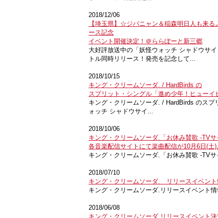
2018/12/06
【埼玉県】☆ジバニャン＆稲森明日人も来るよ
ース記念
イベント開催決定！＠ららぽーと新三郷
大好評放送中の「妖怪ウォッチ シャドウサイド
トル同時リリース！発売を記念して...
2018/10/15
キング・クリームソーダ. / HardBirds の
スプリット・シングル「進め少年！ヒューイヒュ
キング・クリームソーダ. / HardBirds
ォッチ シャドウサイ...
2018/10/06
キング・クリームソーダ.「お休み賛歌 -TVサ
各音楽配信サイトにて楽曲配信が10月6日(土
キング・クリームソーダ.「お休み賛歌 -TVサイズ-」 
2018/07/10
キング・クリームソーダ. リリースイベント情
キング・クリームソーダ.リリースイベント情報更
2018/06/08
キング・クリームソーダ.リリースイベント決