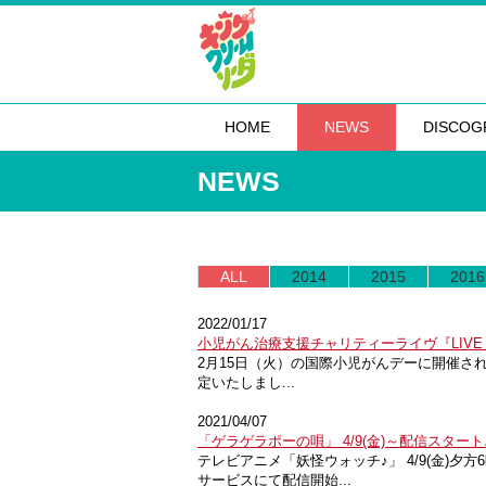
HOME
NEWS
DISCOG
NEWS
ALL
2014
2015
2016
2022/01/17
小児がん治療支援チャリティーライヴ『LIVE EMPO
2月15日（火）の国際小児がんデーに開催される、小
定いたしまし...
2021/04/07
「ゲラゲラポーの唄」 4/9(金)～配信スタート
テレビアニメ「妖怪ウォッチ♪」 4/9(金)夕
サービスにて配信開始...