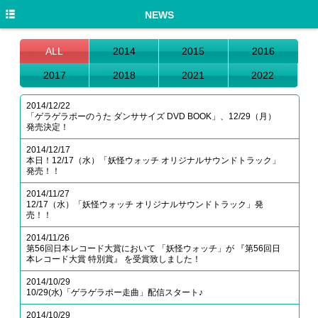
HOME
NEWS
NEWS
ALL
2014
2015
2016
DISCOGRAPHY
2017
2018
2021
2022
PROFILE
2014/12/22
「ゲラゲラポーのうた ダンササイズ DVD BOOK」、12/29（月）
LIVE/EVENT
発売決定！
2014/12/17
MEDIA
本日！12/17（水）「妖怪ウォッチ オリジナルサウンドトラック」
発売！！
GOODS
2014/11/27
12/17（水）「妖怪ウォッチ オリジナルサウンドトラック」発
MOVIE
売！！
TWITTER
2014/11/26
第56回日本レコード大賞において 「妖怪ウォッチ」が 『第56回日
本レコード大賞 特別賞』 を受賞致しました！
2014/10/29
10/29(水)「ゲラゲラポー走曲」配信スタート♪
2014/10/29