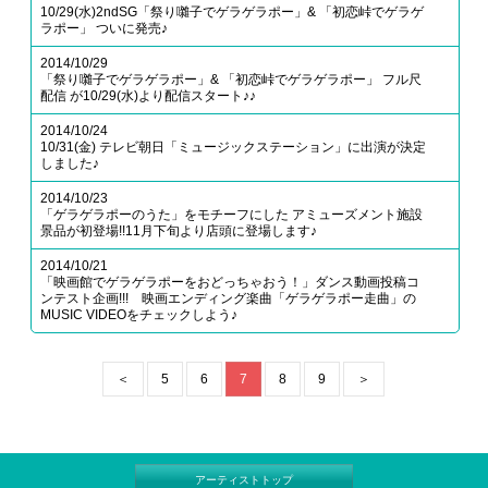
10/29(水)2ndSG「祭り囃子でゲラゲラポー」& 「初恋峠でゲラゲ
ラポー」 ついに発売♪
2014/10/29
「祭り囃子でゲラゲラポー」& 「初恋峠でゲラゲラポー」 フル尺
配信 が10/29(水)より配信スタート♪♪
2014/10/24
10/31(金) テレビ朝日「ミュージックステーション」に出演が決定
しました♪
2014/10/23
「ゲラゲラポーのうた」をモチーフにした アミューズメント施設
景品が初登場!!11月下旬より店頭に登場します♪
2014/10/21
「映画館でゲラゲラポーをおどっちゃおう！」ダンス動画投稿コ
ンテスト企画!!! 映画エンディング楽曲「ゲラゲラポー走曲」の
MUSIC VIDEOをチェックしよう♪
＜
5
6
7
8
9
＞
アーティストトップ