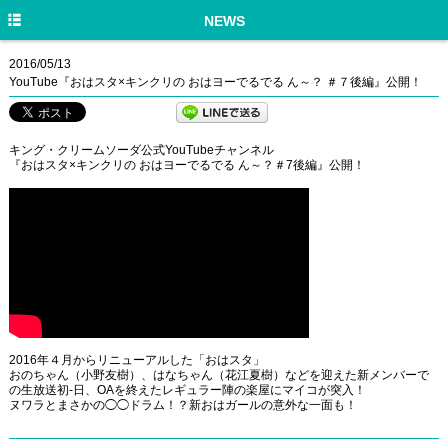
HOME
NEWS
NEWS
2016/05/13
YouTube『おはスタ×キンクリの おはヨーでるでる ん～？ ＃７後編』公開！
DISCOGRAPHY
PROFILE
キング・クリームソーダ公式YouTubeチャンネル
『おはスタ×キンクリの おはヨーでるでる ん～？＃7後編』公開！
LIVE/EVENT
MEDIA
GOODS
MOVIE
TWITTER
2016年４月からリニューアルした「おはスタ」
おのちゃん（小野友樹）、はなちゃん（花江夏樹）などを迎えた新メンバーで
の生放送初-日、OAを終えたレギュラー陣の楽屋にマイコが突入！
ヌワラとまさかの◯◯ドラム！？新おはガールの意外な一面も！