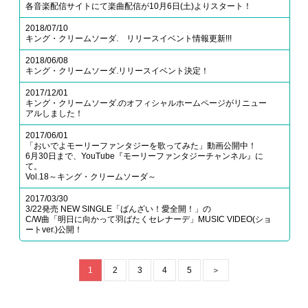
各音楽配信サイトにて楽曲配信が10月6日(土)よりスタート！
2018/07/10
キング・クリームソーダ. リリースイベント情報更新!!!
2018/06/08
キング・クリームソーダ.リリースイベント決定！
2017/12/01
キング・クリームソーダ.のオフィシャルホームページがリニュー
アルしました！
2017/06/01
「おいでよモーリーファンタジーを歌ってみた」動画公開中！
6月30日まで、YouTube『モーリーファンタジーチャンネル』に
て。
Vol.18～キング・クリームソーダ～
2017/03/30
3/22発売 NEW SINGLE「ばんざい！愛全開！」の
C/W曲「明日に向かって羽ばたくセレナーデ」MUSIC VIDEO(ショ
ートver.)公開！
1
2
3
4
5
＞