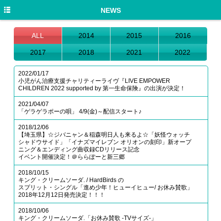
HOME
NEWS
NEWS
ALL
2014
2015
2016
DISCOGRAPHY
2017
2018
2021
2022
PROFILE
2022/01/17
小児がん治療支援チャリティーライヴ『LIVE EMPOWER
LIVE/EVENT
CHILDREN 2022 supported by 第一生命保険』の出演が決定！
2021/04/07
MEDIA
「ゲラゲラポーの唄」 4/9(金)～配信スタート♪
GOODS
2018/12/06
【埼玉県】☆ジバニャン＆稲森明日人も来るよ☆「妖怪ウォッチ
シャドウサイド」「イナズマイレブン オリオンの刻印」新オープ
MOVIE
ニング＆エンディング曲収録CDリリース記念
イベント開催決定！＠ららぽーと新三郷
TWITTER
2018/10/15
キング・クリームソーダ. / HardBirds の
スプリット・シングル「進め少年！ヒューイヒュー/ お休み賛歌」
2018年12月12日発売決定！！！
2018/10/06
キング・クリームソーダ.「お休み賛歌 -TVサイズ-」