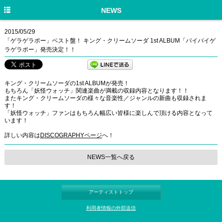
HOME
NEWS
NEWS
2015/05/29
「ゲラゲラポー」ベスト盤！ キング・クリームソーダ 1st ALBUM「バイバイゲ
DISCOGRAPHY
ラゲラポー」発売決定！！
PROFILE
キング・クリームソーダの1st ALBUMが発売！
LIVE/EVENT
もちろん「妖怪ウォッチ」関連楽曲が満載の収録内容となります！！
またキング・クリームソーダの様々な音楽性／ジャンルの新曲も収録されま
MEDIA
す！
「妖怪ウォッチ」ファンはもちろん幅広い皆様に楽しんで頂ける内容となって
います！
GOODS
詳しい内容は
DISCOGRAPHYページ
へ！
MOVIE
NEWS一覧へ戻る
TWITTER
アーティストトップ
利用者情報の外部送信