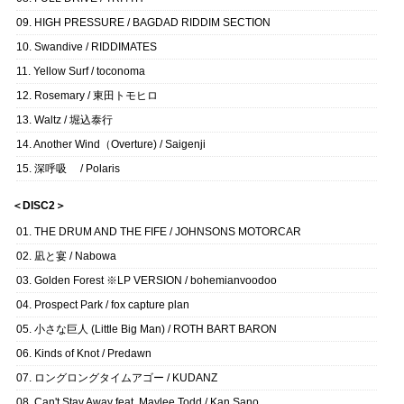
09. HIGH PRESSURE / BAGDAD RIDDIM SECTION
10. Swandive / RIDDIMATES
11. Yellow Surf / toconoma
12. Rosemary / 東田トモヒロ
13. Waltz / 堀込泰行
14. Another Wind（Overture) / Saigenji
15. 深呼吸 / Polaris
＜DISC2＞
01. THE DRUM AND THE FIFE / JOHNSONS MOTORCAR
02. 凪と宴 / Nabowa
03. Golden Forest ※LP VERSION / bohemianvoodoo
04. Prospect Park / fox capture plan
05. 小さな巨人 (Little Big Man) / ROTH BART BARON
06. Kinds of Knot / Predawn
07. ロングロングタイムアゴー / KUDANZ
08. Can't Stay Away feat. Maylee Todd / Kan Sano