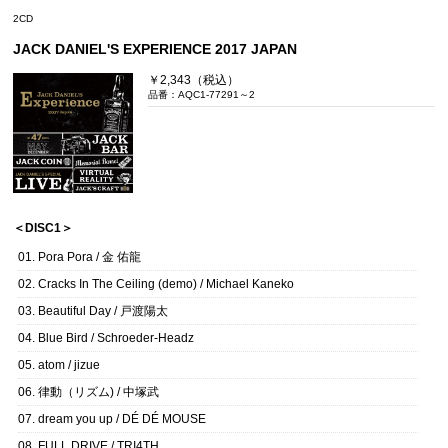
2CD
JACK DANIEL'S EXPERIENCE 2017 JAPAN
￥2,343（税込）
品番：AQC1-77291～2
＜DISC1＞
01. Pora Pora / 金 佑龍
02. Cracks In The Ceiling (demo) / Michael Kaneko
03. Beautiful Day / 戸渡陽太
04. Blue Bird / Schroeder-Headz
05. atom / jizue
06. 律動（リズム) / 中塚武
07. dream you up / DÉ DÉ MOUSE
08. FULL DRIVE / TRI4TH