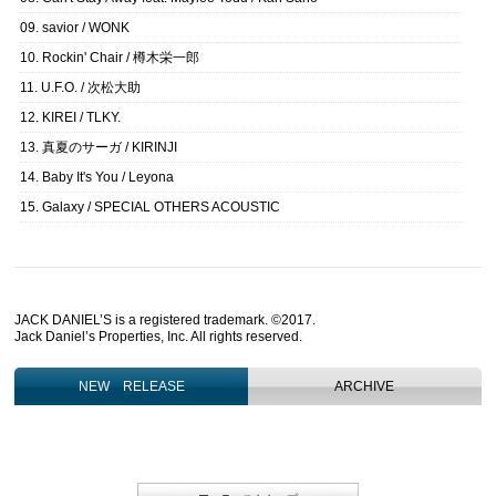
09. savior / WONK
10. Rockin' Chair / 樽木栄一郎
11. U.F.O. / 次松大助
12. KIREI / TLKY.
13. 真夏のサーガ / KIRINJI
14. Baby It's You / Leyona
15. Galaxy / SPECIAL OTHERS ACOUSTIC
JACK DANIEL’S is a registered trademark. ©2017.
Jack Daniel’s Properties, Inc. All rights reserved.
NEW RELEASE
ARCHIVE