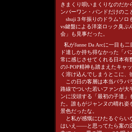
きまくり唄いまくりなのだか
ンバーワン・バンドだけのこ
shuji３年振りのドラムソ
vs鍵盤による洋楽ロック臭
会」も見事だった。
私がJanne Da Arcに
ド達しか持ち得なかった「バ
常に感じさせてくれる日本有数
のJ-POP精神も踏まえたキ
く溶け込んでしまうとこに、
この日の客層は本当バラバラ
路線でついた若いファンが大
ンに没頭する「最初の子達」
た。誰もがジャンヌの晴れ姿
景色だったな。
と私が感慨にひたるぐらいな
はいえ――と思ってたら案の