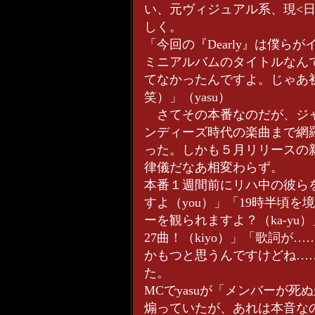
い、元ヴィジュアル系、現<
しく。
「今回の『Dearly』は僕
ミニアルバムのタイトルなん
てなかったんですよ。じゃあ
笑）」（yasu）
さてその本番なのだが、ジャ
ンディーズ時代の楽曲まで網
った。しかも５月リリースの
律儀だなあ相変わらず。
本番１週間前にリハ中の彼ら
すよ（you）」「19時半頃
ーを観られますよ？（ka-y
27曲！（kiyo）」「歌詞が
かもつと思うんですけどね……
た。
MCでyasuが「メンバーが
煽っていたが、あれは本音な