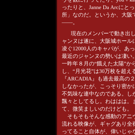
ったりと、Janne Da Ar
所」なのだ。というか、大阪
――。
現在のメンバーで動き出し
ャンヌは遂に、大阪城ホール
凌ぐ12000人のキャパが、
最近のジャンヌの勢いは凄い
一昨年８月の“餓えた太陽”か
し、“月光花”は30万枚を超
『ARCADIA』も過去最高
しなかったが、こっそり密か
不気味な連中なのである。し
飄々としてるし。わははは。ま、そ
て、微笑ましいのだけども。
そもそもそんな感動のアニヴ
流れる映像が、ギャグあり全
ってること自体が、偉いじゃ