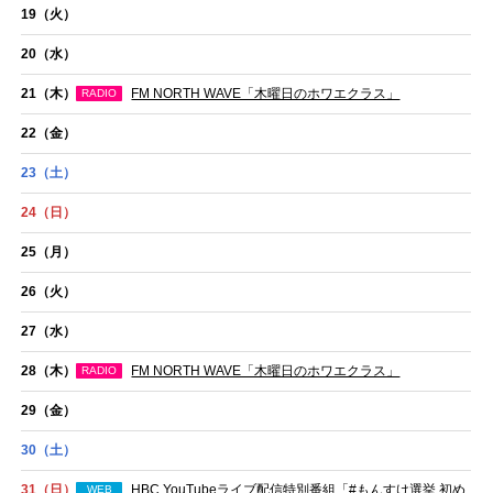
19
（火）
20
（水）
21
（木）
FM NORTH WAVE「木曜日のホワエクラス」
RADIO
22
（金）
23
（土）
24
（日）
25
（月）
26
（火）
27
（水）
28
（木）
FM NORTH WAVE「木曜日のホワエクラス」
RADIO
29
（金）
30
（土）
31
（日）
HBC YouTubeライブ配信特別番組「#もんすけ選挙 初め
WEB