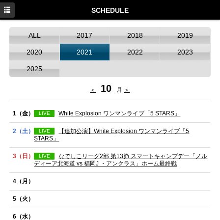
HOME
SCHEDULE
NEWS
ALL
2017
2018
2019
SCHEDULE
2020
2021
2022
2023
DISCOGRAPHY
2025
PROFILE
10
＜
月
＞
MOVIE
1
（金）
White Explosion ワンマンライブ「5 STARS」
LIVE
GOODS
2
（土）
【追加公演】White Explosion ワンマンライブ「5
LIVE
STARS」
3
（日）
なでしこリーグ2部 第13節 スマートキャンプデー「ノル
LIVE
ディーア北海道 vs 福岡J ・アンクラス」ホーム最終戦
4
（月）
5
（火）
6
（水）