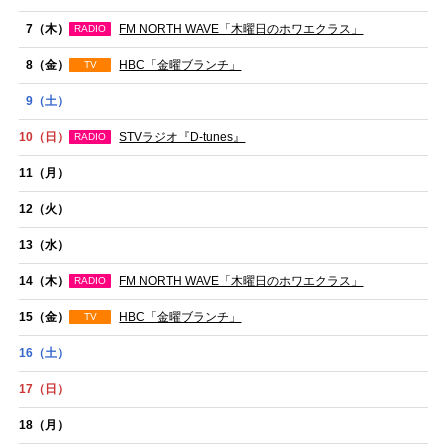
7
（木）
FM NORTH WAVE「木曜日のホワエクラス」
RADIO
8
（金）
HBC「金曜ブランチ」
TV
9
（土）
10
（日）
STVラジオ『D-tunes』
RADIO
11
（月）
12
（火）
13
（水）
14
（木）
FM NORTH WAVE「木曜日のホワエクラス」
RADIO
15
（金）
HBC「金曜ブランチ」
TV
16
（土）
17
（日）
18
（月）