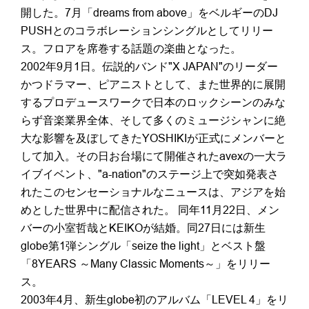
開した。7月「dreams from above」をベルギーのDJ
PUSHとのコラボレーションシングルとしてリリー
ス。フロアを席巻する話題の楽曲となった。
2002年9月1日。伝説的バンド"X JAPAN"のリーダー
かつドラマー、ピアニストとして、また世界的に展開
するプロデュースワークで日本のロックシーンのみな
らず音楽業界全体、そして多くのミュージシャンに絶
大な影響を及ぼしてきたYOSHIKIが正式にメンバーと
して加入。その日お台場にて開催されたavexの一大ラ
イブイベント、"a-nation"のステージ上で突如発表さ
れたこのセンセーショナルなニュースは、アジアを始
めとした世界中に配信された。 同年11月22日、メン
バーの小室哲哉とKEIKOが結婚。同27日には新生
globe第1弾シングル「seize the light」とベスト盤
「8YEARS ～Many Classic Moments～」をリリー
ス。
2003年4月、新生globe初のアルバム「LEVEL 4」をリ