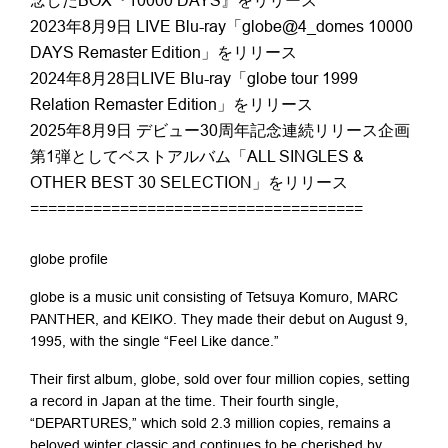
念したBOX『10000 DAYS』をリリース
2023年8月9日 LIVE Blu-ray「globe@4_domes 10000
DAYS Remaster Edition」をリリース
2024年8月28日LIVE Blu-ray「globe tour 1999
Relation Remaster Edition」をリリース
2025年8月9日 デビュー30周年記念連続リリース企画
第1弾としてベストアルバム「ALL SINGLES &
OTHER BEST 30 SELECTION」をリリース
=====================================
globe profile
globe is a music unit consisting of Tetsuya Komuro, MARC
PANTHER, and KEIKO. They made their debut on August 9,
1995, with the single “Feel Like dance.”
Their first album, globe, sold over four million copies, setting
a record in Japan at the time. Their fourth single,
“DEPARTURES,” which sold 2.3 million copies, remains a
beloved winter classic and continues to be cherished by