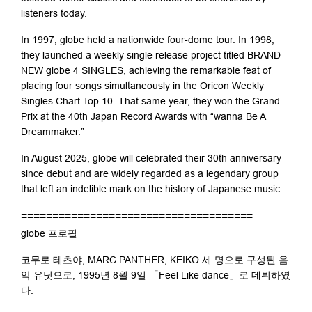
listeners today.
In 1997, globe held a nationwide four-dome tour. In 1998,
they launched a weekly single release project titled BRAND
NEW globe 4 SINGLES, achieving the remarkable feat of
placing four songs simultaneously in the Oricon Weekly
Singles Chart Top 10. That same year, they won the Grand
Prix at the 40th Japan Record Awards with “wanna Be A
Dreammaker.”
In August 2025, globe will celebrated their 30th anniversary
since debut and are widely regarded as a legendary group
that left an indelible mark on the history of Japanese music.
=====================================
globe 프로필
코무로 테츠야, MARC PANTHER, KEIKO 세 명으로 구성된 음
악 유닛으로, 1995년 8월 9일 「Feel Like dance」로 데뷔하였
다.