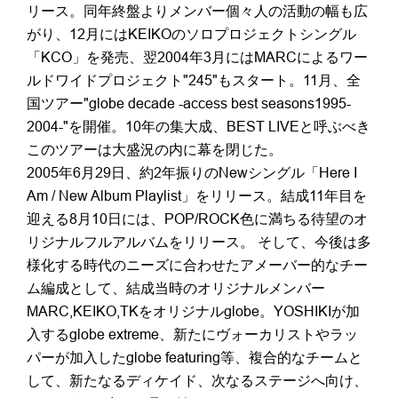
リース。同年終盤よりメンバー個々人の活動の幅も広
がり、12月にはKEIKOのソロプロジェクトシングル
「KCO」を発売、翌2004年3月にはMARCによるワー
ルドワイドプロジェクト"245"もスタート。11月、全
国ツアー"globe decade -access best seasons1995-
2004-"を開催。10年の集大成、BEST LIVEと呼ぶべき
このツアーは大盛況の内に幕を閉じた。
2005年6月29日、約2年振りのNewシングル「Here I
Am / New Album Playlist」をリリース。結成11年目を
迎える8月10日には、POP/ROCK色に満ちる待望のオ
リジナルフルアルバムをリリース。 そして、今後は多
様化する時代のニーズに合わせたアメーバー的なチー
ム編成として、結成当時のオリジナルメンバー
MARC,KEIKO,TKをオリジナルglobe。YOSHIKIが加
入するglobe extreme、新たにヴォーカリストやラッ
パーが加入したglobe featuring等、複合的なチームと
して、新たなるディケイド、次なるステージへ向け、