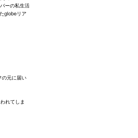
バーの私生活
globeリア
フの元に届い
奪われてしま