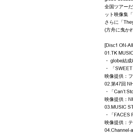
全国ツアーだ
ット映像集「OF
さらに「They 
(方舟に曳かれ
[Disc1 ON-AI
01.TK MUSI
・ globe結
・ 「SWEET
映像提供：フジ
02.第47回 NH
・「Can’t Stop
映像提供：N
03.MUSIC S
・「FACES 
映像提供：テ
04.Channel-a 