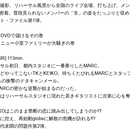
撮影、リハーサル風景から全国のライブ会場、打ち上げ、メン
完全密着。普段見られないメンバーの「生」の姿をたっぷりと収めた
ト・ファイル第1弾。
01 DVDで儲けるぞの巻
 02 ニュー小室ファミリーが大騒ぎの巻
IR] 113min.
サル初日、都内スタジオに一番乗りしたMARC。
どやってこないTKとKEIKO。待ちくたびれるMARCとスタッ
らの衝撃のドタキャンメール。
ARCの密かな逆襲が始まるのだった。
KOはリハーサルスタジオに現れた若きギタリストに次第に心を
IKOはこのまま禁断の恋に踏み出してしまうのか!?
控え、再始動globeに解散の危機が訪れる!!?
代未聞の問題作第2弾。