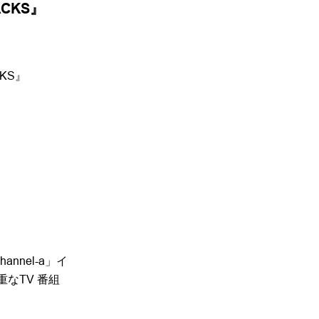
RACKS』
CKS』
annel-a」イ
なTV 番組