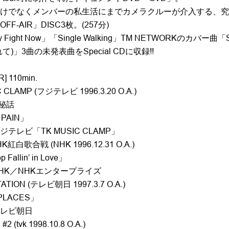
けでなくメンバーの私生活にまでカメラクルーが介入する、究
F-AIR」DISC3枚。(257分)
Fight Now」「Single Walking」TM NETWORKのカバー曲「Self
て)」3曲の未発表曲をSpecial CDに収録!!
R] 110min.
C CLAMP (フジテレビ 1996.3.20 O.A.)
成秘話
 PAIN」
テレビ「TK MUSIC CLAMP」
K紅白歌合戦 (NHK 1996.12.31 O.A.)
 Fallin’ in Love」
HK／NHKエンタープライズ
TATION (テレビ朝日 1997.3.7 O.A.)
PLACES」
レビ朝日
#2 (tvk 1998.10.8 O.A.)