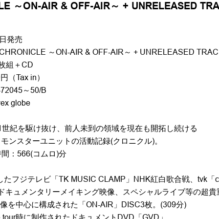
LE ～ON-AIR & OFF-AIR～ + UNRELEASED T
0日発売
CHRONICLE ～ON-AIR & OFF-AIR～ + UNRELEASED TRA
枚組＋CD
円（Tax in）
2045～50/B
 globe
21世紀を駆け抜け、前人未到の領域を現在も開拓し続ける
というモンスターユニットの活動記録(クロニクル)。
間：566(コムロ)分
したフジテレビ「TK MUSIC CLAMP」NHK紅白歌合戦、tvk「ch
ドキュメンタリーメイキング映像、スペシャルライブ等の超貴重
を中心に構成された「ON-AIR」DISC3枚。(309分)
cade tour時に制作されたドキュメントDVD「GVD」。