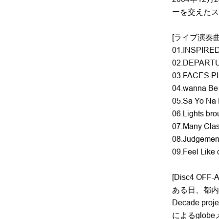
ーを交えたス
[ライブ演奏曲
01.INSPIRE
02.DEPART
03.FACES 
04.wanna Be
05.Sa Yo Na
06.Lights bro
07.Many Cla
08.Judgemen
09.Feel Like
[Disc4 OFF-A
ある日、都内
Decade 
によるglob