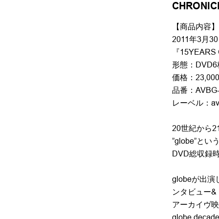
CHRONIC
【商品内容】
2011年3月3
『15YEARS 
形態：DVD6
価格：23,000
品番：AVBG-7
レーベル：avex
20世紀から
”globe”
DVD総収録時
globeが出演
ンタビュー&
アーカイヴ映像
globe de