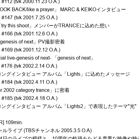
#112 (tvk 2000.11.23 O.A.)
OOK BACK/like a prayer」 MARC & KEIKOインタビュー
 #147 (tvk 2001.7.25 O.A.)
ry this shoot」メンバーがTRANCEに込めた想い
 #166 (tvk 2001.12.6 O.A.)
nesis of next」PV撮影密着
 #169 (tvk 2001.12.12 O.A.)
al live-genesis of next- 「genesis of next」
#176 (tvk 2002.2.14 O.A.)
ロングインタビュー アルバム「Lights」に込めたメッセージ
#184 (tvk 2002.4.11 O.A.)
r 2002 category trance」に密着
 #185 (tvk 2002.4.18 O.A.)
ングインタビュー アルバム「Lights2」で表現したテーマ"光"
R] 109min.
ルライブ (TBSチャンネル 2005.3.5 O.A)
2月24日のライブの模様と、10周年の軌跡をたどる貴重な映像や