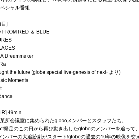
ペシャル番組
目]
D FROM RED ＆ BLUE
URES
PLACES
 A Dreammaker
 Ra
ught the future (globe special live-genesis of next- より)
ssic Moments
t
 dance
IR] 49min.
某所会議室に集められたglobeメンバーとスタッフたち。
project発足のこの日から再び動き出したglobeのメンバーを追っ
eメンバーの大追跡劇がスタート!globeの過去の10年の映像を