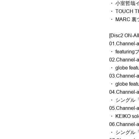
・ 小室哲哉
・ TOUCH THE
・ MARC 裏ツ
[Disc2 ON-AI
01.Channel-a 
・ featur
02.Channel-a 
・ globe fe
03.Channel-a 
・ globe f
04.Channel-a 
・ シングル
05.Channel-a 
・ KEIKO sol
06.Channel-a 
・ シングル「D