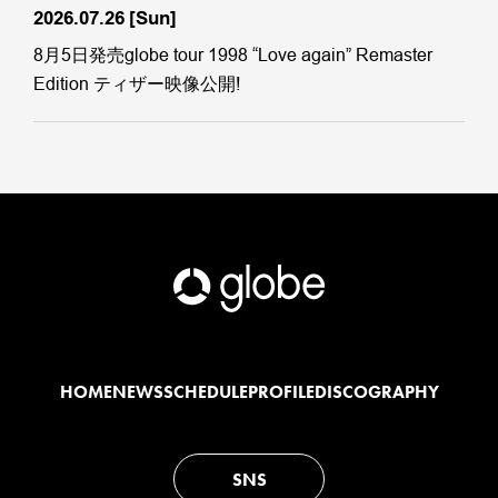
2026.07.26
[Sun]
8月5日発売globe tour 1998 “Love again” Remaster
Edition ティザー映像公開!
HOME
NEWS
SCHEDULE
PROFILE
DISCOGRAPHY
SNS