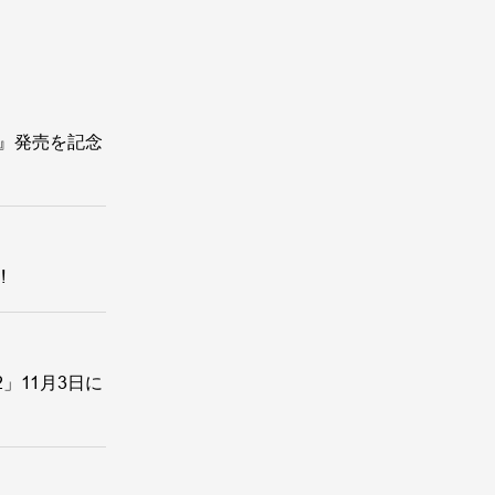
tion』発売を記念
!
ts2」11月3日に