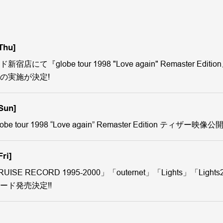
Thu]
店にて『globe tour 1998 "Love again" Remaster Edi
の実施が決定!
Sun]
e tour 1998 “Love again” Remaster Edition ティザー映像公開
Fri]
SE RECORD 1995-2000」「outernet」「Lights」「Ligh
ード発売決定!!