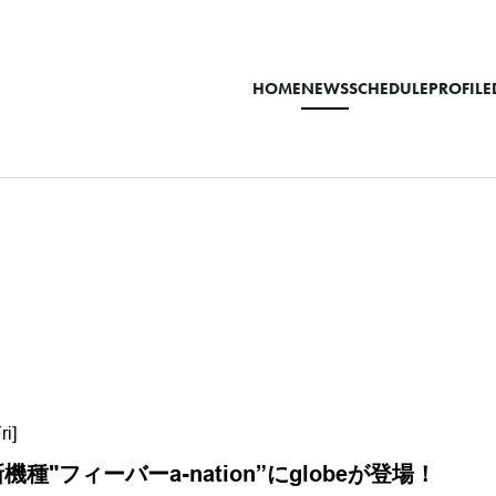
HOME
NEWS
SCHEDULE
PROFILE
ri]
種"フィーバーa-nation”にglobeが登場！