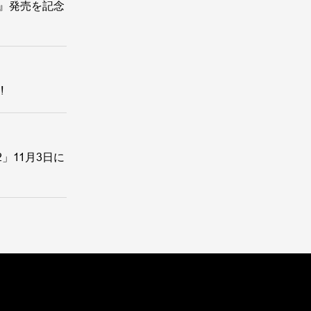
tion』発売を記念
!
ts2」11月3日に