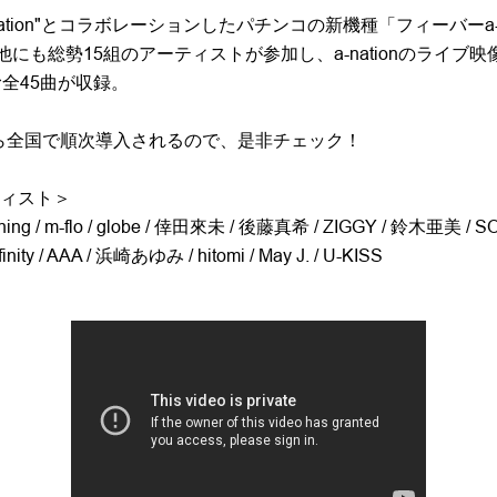
nation"とコラボレーションしたパチンコの新機種「フィーバーa-na
！他にも総勢15組のアーティストが参加し、a-nationのライブ
む全45曲が収録。
から全国で順次導入されるので、是非チェック！
ィスト＞
e Thing / m-flo / globe / 倖田來未 / 後藤真希 / ZIGGY / 鈴木亜美 / S
finity / AAA / 浜崎あゆみ / hitomi / May J. / U-KISS