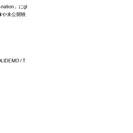
tion」にgl
映像や未公開映
OLIDEMO / T