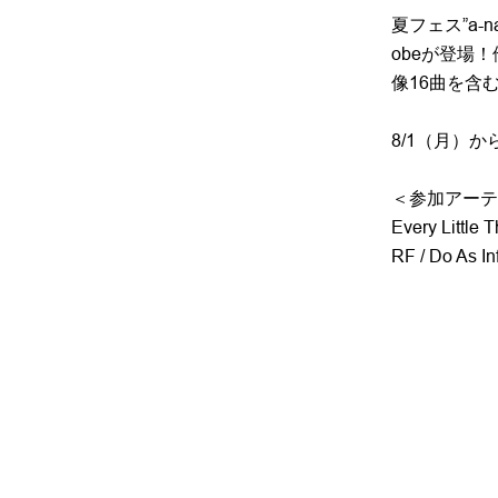
夏フェス”a-
obeが登場
像16曲を含
8/1（月）
＜参加アーテ
Every Littl
RF / Do As In