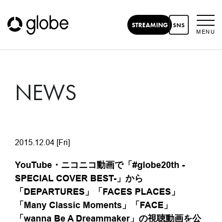
STREAMING
SNS
MENU
NEWS
2015.12.04 [Fri]
YouTube・ニコニコ動画で「#globe20th -
SPECIAL COVER BEST-」から
「DEPARTURES」「FACES PLACES」
「Many Classic Moments」「FACE」
「wanna Be A Dreammaker」の視聴動画を公