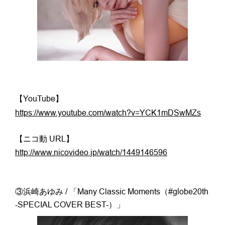
【YouTube】
https://www.youtube.com/watch?v=YCK1mDSwMZs
【ニコ動 URL】
http://www.nicovideo.jp/watch/1449146596
③浜崎あゆみ / 「Many Classic Moments（#globe20th
-SPECIAL COVER BEST-）」