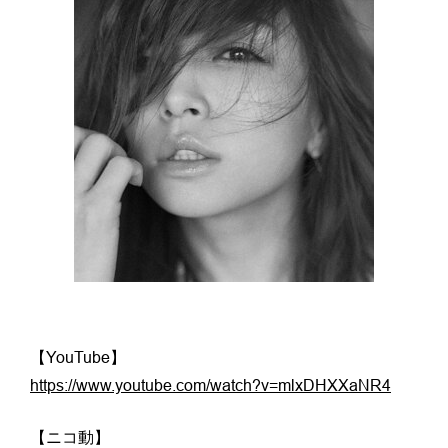
【YouTube】
https://www.youtube.com/watch?v=mlxDHXXaNR4
【ニコ動】