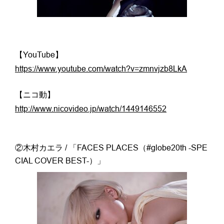
【YouTube】
https://www.youtube.com/watch?v=zmnvjzb8LkA
【ニコ動】
http://www.nicovideo.jp/watch/1449146552
②木村カエラ / 「FACES PLACES（#globe20th -SPE
CIAL COVER BEST-）」