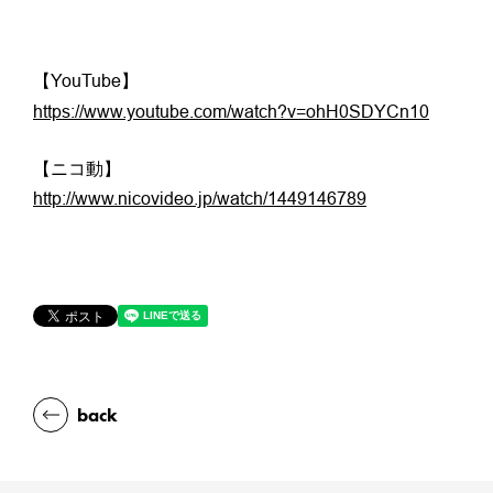
【YouTube】
https://www.youtube.com/watch?v=ohH0SDYCn10
【ニコ動】
http://www.nicovideo.jp/watch/1449146789
back