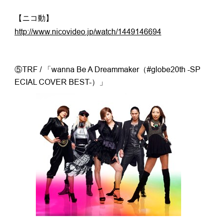
【ニコ動】
http://www.nicovideo.jp/watch/1449146694
⑤TRF / 「wanna Be A Dreammaker（#globe20th -SP
ECIAL COVER BEST-）」