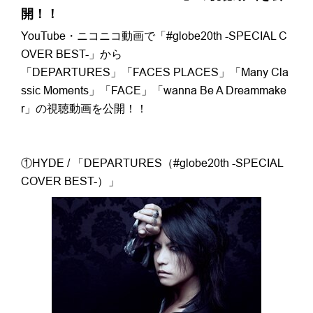
開！！
YouTube・ニコニコ動画で「#globe20th -SPECIAL C
OVER BEST-」から
「DEPARTURES」「FACES PLACES」「Many Cla
ssic Moments」「FACE」「wanna Be A Dreammake
r」の視聴動画を公開！！
①HYDE / 「DEPARTURES（#globe20th -SPECIAL
COVER BEST-）」