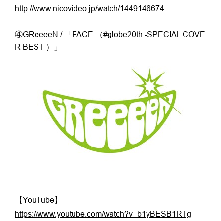
http://www.nicovideo.jp/watch/1449146674
④GReeeeN / 「FACE （#globe20th -SPECIAL COVE
R BEST-）」
【YouTube】
https://www.youtube.com/watch?v=b1yBESB1RTg