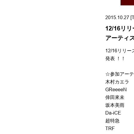
2015.10.27 [
12/16リリ
アーティス
12/16リリー
発表 ！！
☆参加アーテ
木村カエラ
GReeeeN
倖田來未
坂本美雨
Da-iCE
超特急
TRF