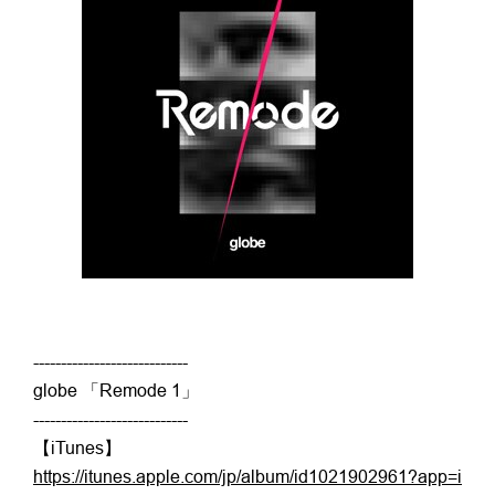
----------------------------
globe 「Remode 1」
----------------------------
【iTunes】
https://itunes.apple.com/jp/album/id1021902961?app=i