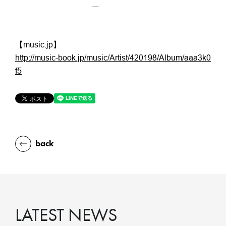
【music.jp】
http://music-book.jp/music/Artist/420198/Album/aaa3k0
f5
back
LATEST NEWS