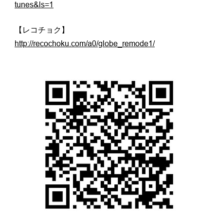
tunes&ls=1
【レコチョク】
http://recochoku.com/a0/globe_remode1/