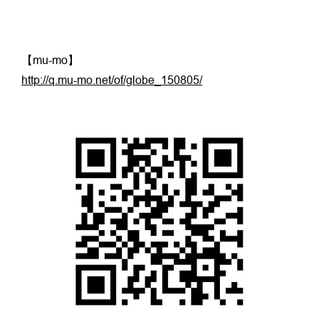
【mu-mo】
http://q.mu-mo.net/of/globe_150805/