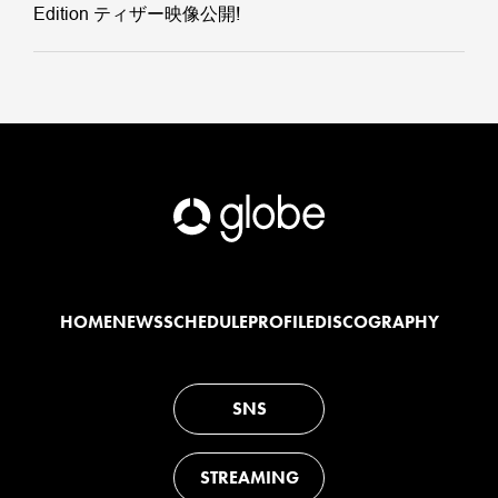
Edition ティザー映像公開!
HOME
NEWS
SCHEDULE
PROFILE
DISCOGRAPHY
SNS
STREAMING