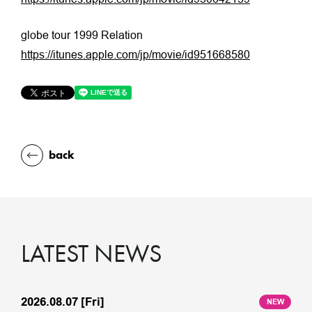
globe tour 1999 Relation
https://itunes.apple.com/jp/movie/id951668580
back
LATEST NEWS
2026.08.07
[Fri]
NEW