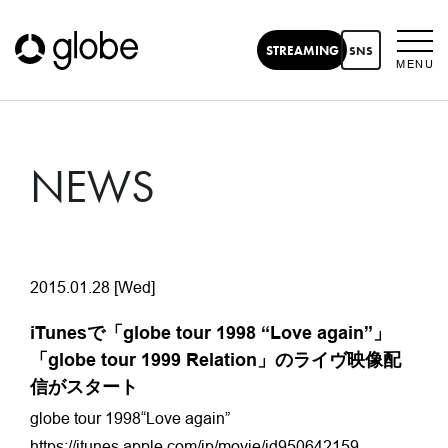
STREAMING
SNS
MENU
NEWS
2015.01.28 [Wed]
iTunesで「globe tour 1998 “Love again”」
「globe tour 1999 Relation」のライヴ映像配
信がスタート
globe tour 1998“Love again”
https://itunes.apple.com/jp/movie/id950642159